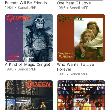
Friends Will Be Friends
One Year Of Love
1986 • Sencillo/EP
1986 • Sencillo/EP
A Kind of Magic (Single)
Who Wants To Live
Forever
1986 • Sencillo/EP
1986 • Sencillo/EP