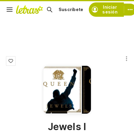
Iniciar
Suscríbete
sesión
Jewels I