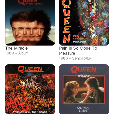
The Miracle
Pain Is So Close To
Pleasure
1989 • Álbum
1986 • Sencillo/EP