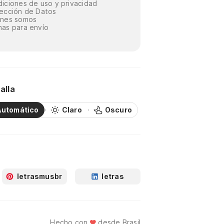
iciones de uso y privacidad
ección de Datos
énes somos
as para envío
alla
Automático
Claro
Oscuro
letrasmusbr
letras
Hecho con
desde Brasil