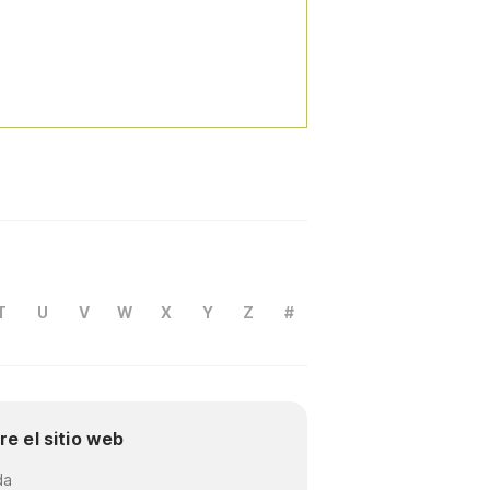
T
U
V
W
X
Y
Z
#
re el sitio web
da