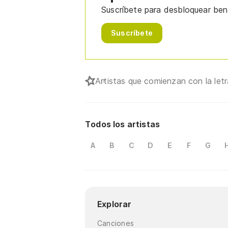
Suscríbete para desbloquear bene
Suscríbete
Artistas que comienzan con la let
Todos los artistas
A
B
C
D
E
F
G
Explorar
Canciones