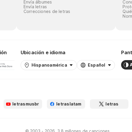
Envía álbumes
Cond
Envía letras
Prot
Correcciones de letras
Qui
Norm
ión
Ubicación e idioma
Pant
Hispanoamérica
Español
letrasmusbr
letraslatam
letras
© 2003 - 2026, 3.8 millones de canciones