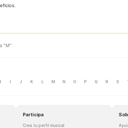
ficios.
ra "M"
H
I
J
K
L
M
N
O
P
Q
R
S
Participa
Sob
Crea tu perfil musical
Ayu