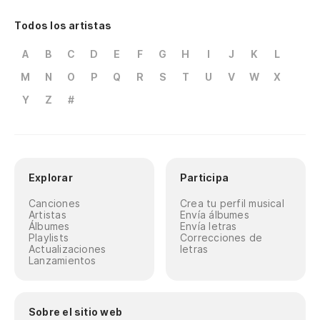
Todos los artistas
A
B
C
D
E
F
G
H
I
J
K
L
M
N
O
P
Q
R
S
T
U
V
W
X
Y
Z
#
Explorar
Participa
Canciones
Crea tu perfil musical
Artistas
Envía álbumes
Álbumes
Envía letras
Playlists
Correcciones de
Actualizaciones
letras
Lanzamientos
Sobre el sitio web