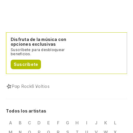
Disfruta de la música con
opciones exclusivas
Suscríbete para desbloquear
beneficios.
Suscríbete
Pop Rock
6 Voltios
Todos los artistas
A
B
C
D
E
F
G
H
I
J
K
L
M
N
O
P
Q
R
S
T
U
V
W
X