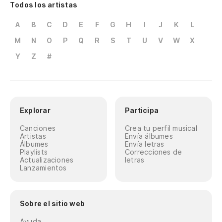
Todos los artistas
A
B
C
D
E
F
G
H
I
J
K
L
M
N
O
P
Q
R
S
T
U
V
W
X
Y
Z
#
Explorar
Participa
Canciones
Crea tu perfil musical
Artistas
Envía álbumes
Álbumes
Envía letras
Playlists
Correcciones de
Actualizaciones
letras
Lanzamientos
Sobre el sitio web
Ayuda