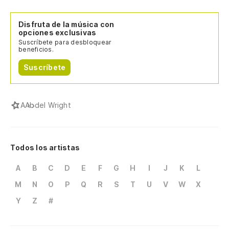
Disfruta de la música con
opciones exclusivas
Suscríbete para desbloquear
beneficios.
Suscríbete
A
Abdel Wright
Todos los artistas
A
B
C
D
E
F
G
H
I
J
K
L
M
N
O
P
Q
R
S
T
U
V
W
X
Y
Z
#