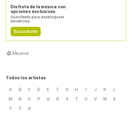
Disfruta de la música con
opciones exclusivas
Suscríbete para desbloquear
beneficios.
Suscríbete
A
Acamel
Todos los artistas
A
B
C
D
E
F
G
H
I
J
K
L
M
N
O
P
Q
R
S
T
U
V
W
X
Y
Z
#