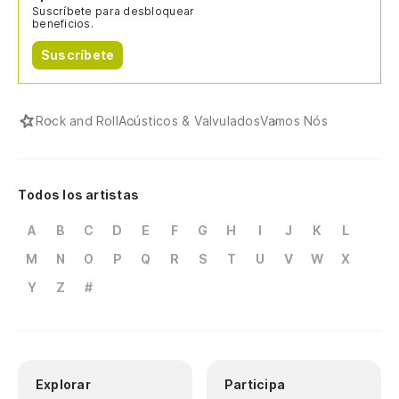
Suscríbete para desbloquear
beneficios.
Suscríbete
Rock and Roll
Acústicos & Valvulados
Vamos Nós
Todos los artistas
A
B
C
D
E
F
G
H
I
J
K
L
M
N
O
P
Q
R
S
T
U
V
W
X
Y
Z
#
Explorar
Participa