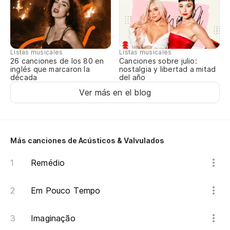
Ac
De
Listas musicales
Listas musicales
ex
Canciones sobre julio:
26 canciones de los 80 en
nostalgia y libertad a mitad
inglés que marcaron la
De
del año
década
Ver más en el blog
Se
Se
Más canciones de Acústicos & Valvulados
Qu
Remédio
Em Pouco Tempo
Imaginação