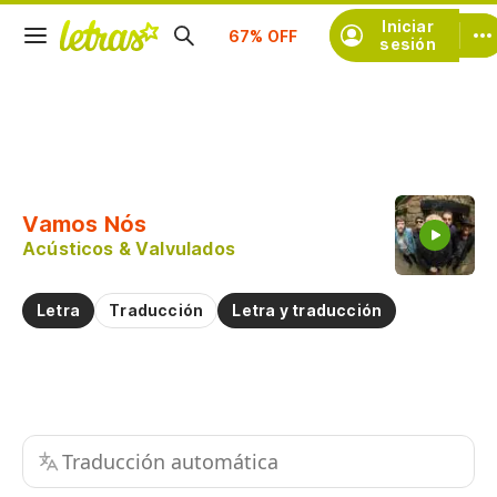
Iniciar
Suscríbete
sesión
Copiar fragmento
Copiar toda la letra
Vamos Nós
Practicar la pronunciación de
Acústicos & Valvulados
Comentar sobre este fragmento
Letra
Traducción
Letra y traducción
Traducción automática