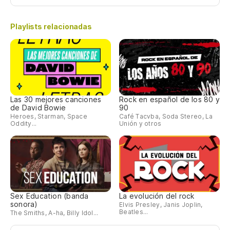
Playlists relacionadas
Las 30 mejores canciones
Rock en español de los 80 y
de David Bowie
90
Heroes, Starman, Space
Café Tacvba, Soda Stereo, La
Oddity...
Unión y otros
Sex Education (banda
La evolución del rock
sonora)
Elvis Presley, Janis Joplin,
Beatles...
The Smiths, A-ha, Billy Idol...