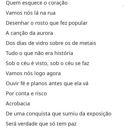
Quem esquece o coração
Ju
Vamos nós lá na rua
Sa
Desenhar o rosto que fez popular
Sa
A canção da aurora
Dos dias de vidro sobre os de metais
Va
Tudo o que não era história
Va
Sob o céu é visto, sob o céu se faz
Ve
Vamos nós logo agora
Ve
Ouvir fé e planos antes que ela vá
Por conta e risco
De
Acrobacia
Fo
De uma conquista que sumiu da exposição
Será verdade que só tem paz
De