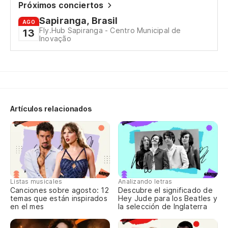
Próximos conciertos
Do
Sapiranga, Brasil
AGO
Fly.Hub Sapiranga - Centro Municipal de
13
To
Inovação
Tu
Ba
So
Artículos relacionados
Va
Va
Es
Listas musicales
Analizando letras
Ou
Canciones sobre agosto: 12
Descubre el significado de
temas que están inspirados
Hey Jude para los Beatles y
en el mes
la selección de Inglaterra
Po