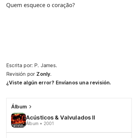
Quem esquece o coração?
De
Si
Se
Qu
Escrita por: P. James.
Va
Revisión por
Zonly
.
¿Viste algún error? Envíanos una revisión.
Di
De
Álbum
La
Acústicos & Valvulados II
Álbum • 2001
De