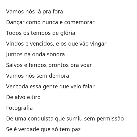
V
Vamos nós lá pra fora
V
Dançar como nunca e comemorar
Todos os tempos de glória
Va
Vindos e vencidos, e os que vão vingar
Ba
Juntos na onda sonora
Da
Salvos e feridos prontos pra voar
Vamos nós sem demora
To
Ver toda essa gente que veio falar
To
De alvo e tiro
Lo
Fotografia
tr
De uma conquista que sumiu sem permissão
Vi
Se é verdade que só tem paz