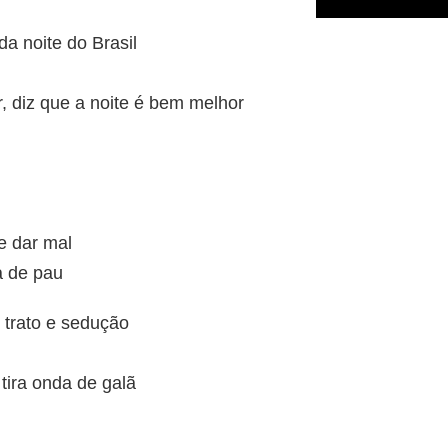
a noite do Brasil
r, diz que a noite é bem melhor
e dar mal
a de pau
 trato e sedução
 tira onda de galã