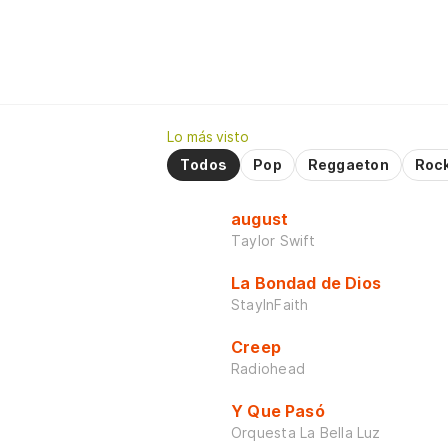
Lo más visto
Todos
Pop
Reggaeton
Roc
august
Taylor Swift
La Bondad de Dios
StayInFaith
Creep
Radiohead
Y Que Pasó
Orquesta La Bella Luz