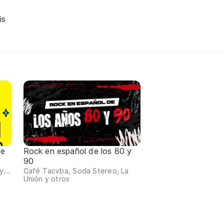
is
de
Rock en español de los 80 y
90
...
Café Tacvba, Soda Stereo, La
Unión y otros