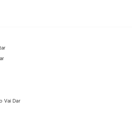
tar
ar
o Vai Dar