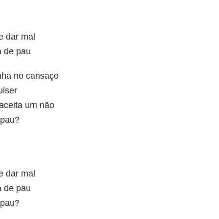
e dar mal
a de pau
anha no cansaço
iser
 aceita um não
 pau?
e dar mal
a de pau
 pau?