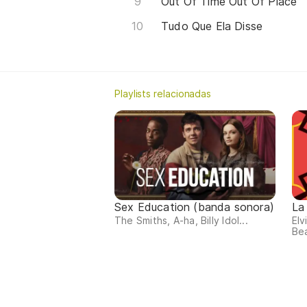
Out Of Time Out Of Place
Tudo Que Ela Disse
Playlists relacionadas
Sex Education (banda sonora)
La
The Smiths, A-ha, Billy Idol...
Elv
Bea