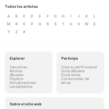
Todos los artistas
A
B
C
D
E
F
G
H
I
J
K
L
M
N
O
P
Q
R
S
T
U
V
W
X
Y
Z
#
Explorar
Participa
Canciones
Crea tu perfil musical
Artistas
Envía álbumes
Álbumes
Envía letras
Playlists
Correcciones de
Actualizaciones
letras
Lanzamientos
Sobre el sitio web