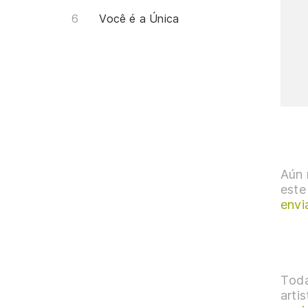
Você é a Única
Aún 
este
envi
Toda
arti