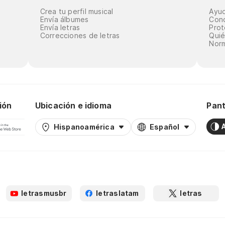
Crea tu perfil musical
Ayu
Envía álbumes
Cond
Envía letras
Prot
Correcciones de letras
Qui
Norm
ión
Ubicación e idioma
Pant
Hispanoamérica
Español
letrasmusbr
letraslatam
letras