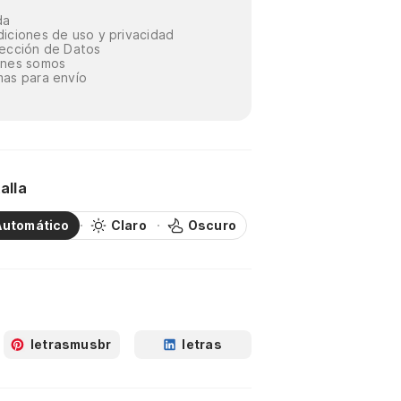
da
iciones de uso y privacidad
ección de Datos
énes somos
as para envío
alla
Automático
Claro
Oscuro
letrasmusbr
letras