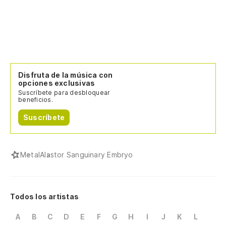
Disfruta de la música con
opciones exclusivas
Suscríbete para desbloquear
beneficios.
Suscríbete
Metal
Alastor Sanguinary Embryo
Todos los artistas
A
B
C
D
E
F
G
H
I
J
K
L