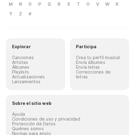
M
N
O
P
Q
R
S
T
U
V
W
X
Y
Z
#
Explorar
Participa
Canciones
Crea tu perfil musical
Artistas
Envía álbumes
Álbumes
Envía letras
Playlists
Correcciones de
Actualizaciones
letras
Lanzamientos
Sobre el sitio web
Ayuda
Condiciones de uso y privacidad
Protección de Datos
Quiénes somos
Normas para envío