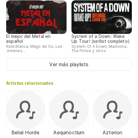
El mejor del Metal en
System of a Down: Wake
español
Up Tour! (setlist completo)
Rata Blanca, Mägo de Oz, Leo
System Of A Down, Madonna,
Jimenez...
The Police y otros
Ver más playlists
Artistas relacionados
Belial Horde
Aequinoctium
Azterion