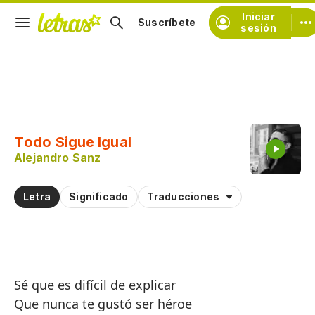
Iniciar
Suscríbete
sesión
Copiar fragmento
Copiar toda la letra
Todo Sigue Igual
Practicar la pronunciación de
Alejandro Sanz
Comentar sobre este fragmento
Letra
Significado
Traducciones
Sé que es difícil de explicar
Que nunca te gustó ser héroe