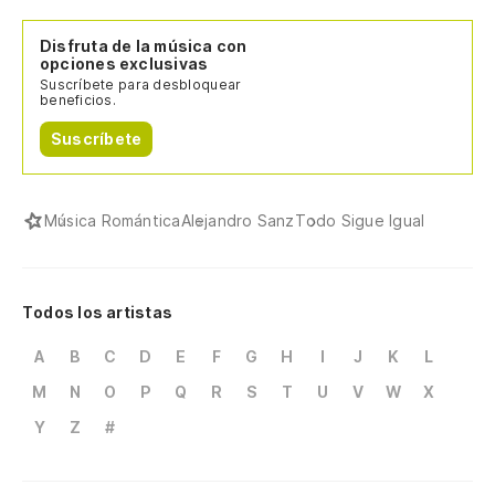
Disfruta de la música con
opciones exclusivas
Suscríbete para desbloquear
beneficios.
Suscríbete
Música Romántica
Alejandro Sanz
Todo Sigue Igual
Todos los artistas
A
B
C
D
E
F
G
H
I
J
K
L
M
N
O
P
Q
R
S
T
U
V
W
X
Y
Z
#