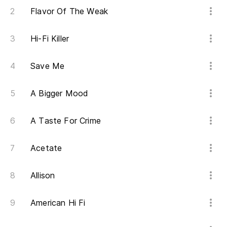
Nu
Flavor Of The Weak
Nu
Hi-Fi Killer
Ta
Save Me
de
A Bigger Mood
ma
Me
A Taste For Crime
Acetate
Allison
American Hi Fi