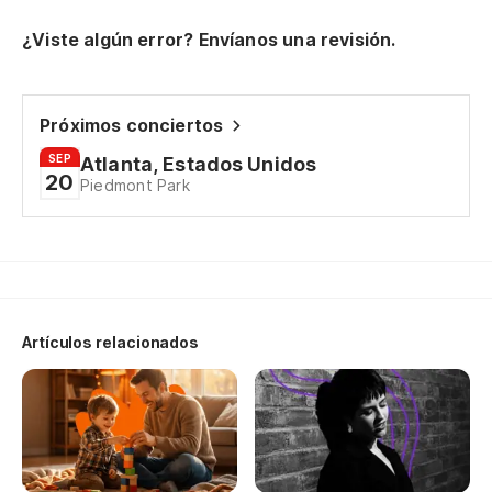
Es
¿Viste algún error? Envíanos una revisión.
it'
Lo
Próximos conciertos
SEP
Atlanta, Estados Unidos
20
Piedmont Park
Y 
an
Es
Artículos relacionados
Pe
bu
Es
it