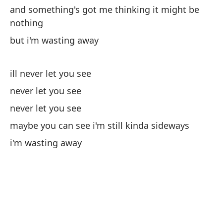
and something's got me thinking it might be
Me
nothing
but i'm wasting away
Y 
an
ill never let you see
never let you see
Pe
never let you see
Ta
maybe you can see i'm still kinda sideways
i'm wasting away
Na
De
no