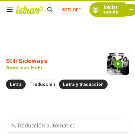
Suscríbete
Iniciar
sesión
Copiar fragmento
Copiar toda la letra
Still Sideways
Practicar la pronunciación de
American Hi-Fi
Comentar sobre este fragmento
Letra
Traducción
Letra y traducción
Traducción automática