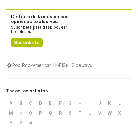
Disfruta de la música con
opciones exclusivas
Suscríbete para desbloquear
beneficios.
Suscríbete
Pop Rock
American Hi-Fi
Still Sideways
Todos los artistas
A
B
C
D
E
F
G
H
I
J
K
L
M
N
O
P
Q
R
S
T
U
V
W
X
Y
Z
#