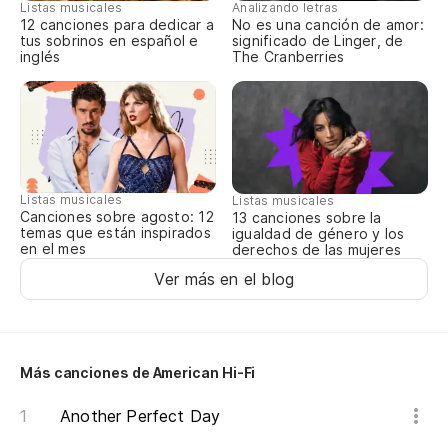
Listas musicales
Analizando letras
12 canciones para dedicar a
No es una canción de amor:
tus sobrinos en español e
significado de Linger, de
inglés
The Cranberries
Ta
de
ma
Me
Listas musicales
Listas musicales
Canciones sobre agosto: 12
13 canciones sobre la
Y 
temas que están inspirados
igualdad de género y los
en el mes
derechos de las mujeres
an
Ver más en el blog
Pe
Más canciones de American Hi-Fi
Nu
Another Perfect Day