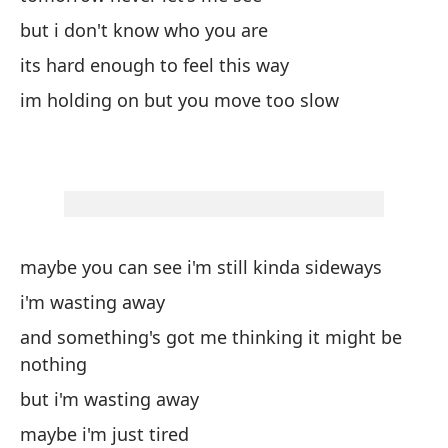
Ta
de
but i don't know who you are
ma
its hard enough to feel this way
im holding on but you move too slow
Me
Y 
an
Pe
maybe you can see i'm still kinda sideways
i'm wasting away
Ta
and something's got me thinking it might be
nothing
Ma
but i'm wasting away
to
maybe i'm just tired