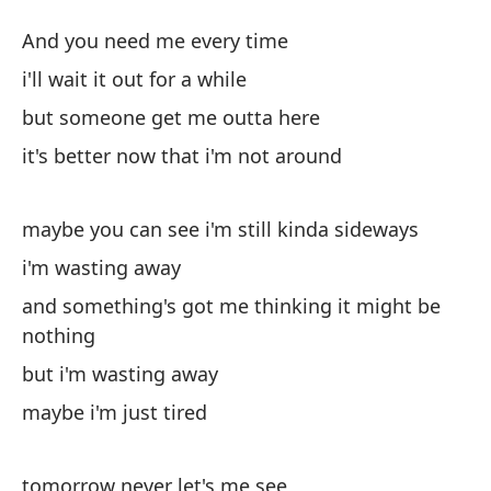
A
And you need me every time
St
i'll wait it out for a while
but someone get me outta here
Y 
it's better now that i'm not around
An
Es
maybe you can see i'm still kinda sideways
i'm wasting away
Pe
and something's got me thinking it might be
bu
nothing
but i'm wasting away
Es
maybe i'm just tired
it
tomorrow never let's me see