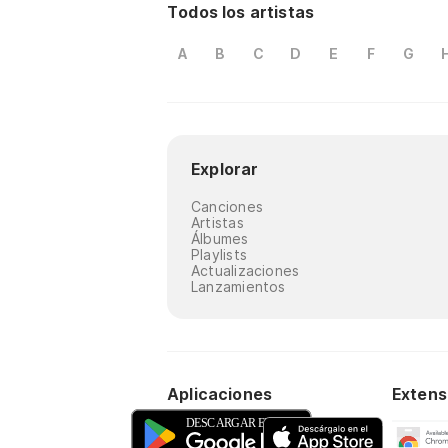
Todos los artistas
A
B
C
D
E
F
G
Explorar
Canciones
Artistas
Álbumes
Playlists
Actualizaciones
Lanzamientos
Aplicaciones
Extens