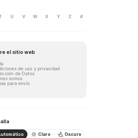
T
U
V
W
X
Y
Z
#
re el sitio web
da
iciones de uso y privacidad
ección de Datos
énes somos
as para envío
alla
Automático
Claro
Oscuro