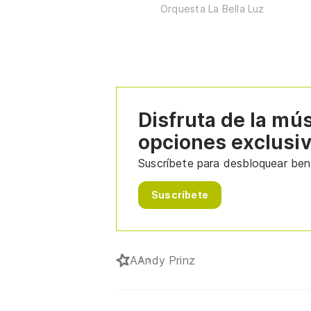
Orquesta La Bella Luz
Disfruta de la mú
opciones exclusi
Suscríbete para desbloquear bene
Suscríbete
A
Andy Prinz