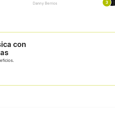
Danny Berrios
sica con
vas
ficios.