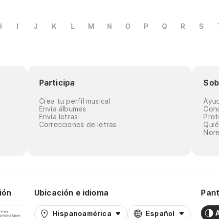
H
I
J
K
L
M
N
O
P
Q
R
S
Participa
Sob
Crea tu perfil musical
Ayu
Envía álbumes
Cond
Envía letras
Prot
Correcciones de letras
Qui
Norm
ión
Ubicación e idioma
Pant
Hispanoamérica
Español