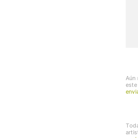
Aún 
este
envi
Toda
arti