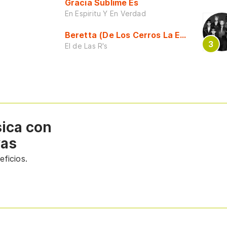
Gracia Sublime Es
En Espiritu Y En Verdad
Beretta (De Los Cerros La Escuela)
El de Las R's
sica con
vas
ficios.