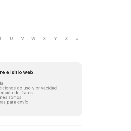
T
U
V
W
X
Y
Z
#
re el sitio web
da
iciones de uso y privacidad
ección de Datos
énes somos
as para envío