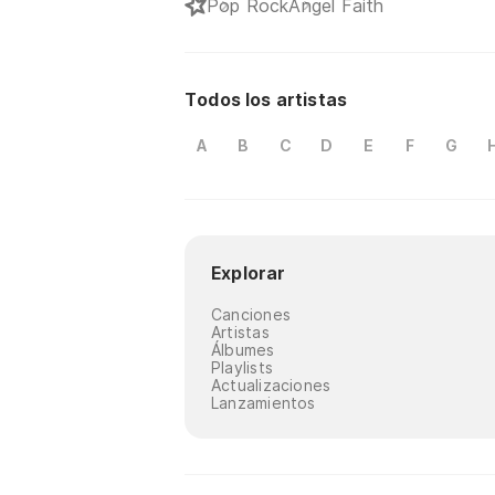
Pop Rock
Angel Faith
Todos los artistas
A
B
C
D
E
F
G
Explorar
Canciones
Artistas
Álbumes
Playlists
Actualizaciones
Lanzamientos