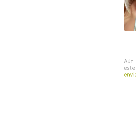
Aún 
este
envi