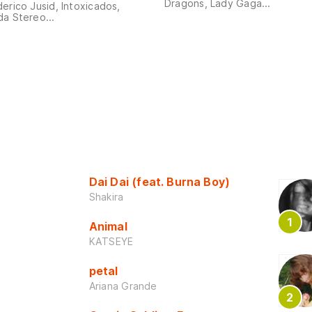
Dragons, Lady Gaga...
erico Jusid, Intoxicados,
a Stereo...
Dai Dai (feat. Burna Boy)
Shakira
Animal
KATSEYE
petal
Ariana Grande