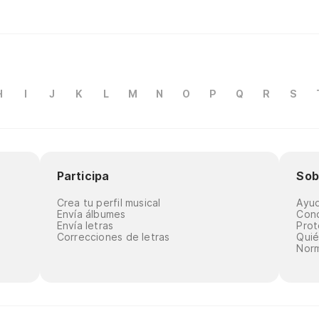
H
I
J
K
L
M
N
O
P
Q
R
S
Participa
Sob
Crea tu perfil musical
Ayu
Envía álbumes
Cond
Envía letras
Prot
Correcciones de letras
Qui
Norm