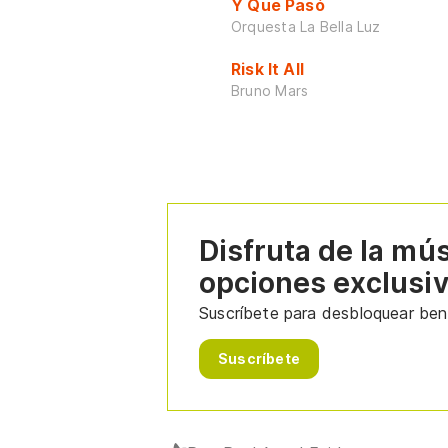
Y Que Pasó
Orquesta La Bella Luz
Risk It All
Bruno Mars
Disfruta de la mú
opciones exclusi
Suscríbete para desbloquear bene
Suscríbete