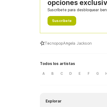
opciones exclusi
Suscríbete para desbloquear bene
Suscríbete
Tecnopop
Angela Jackson
Todos los artistas
A
B
C
D
E
F
G
Explorar