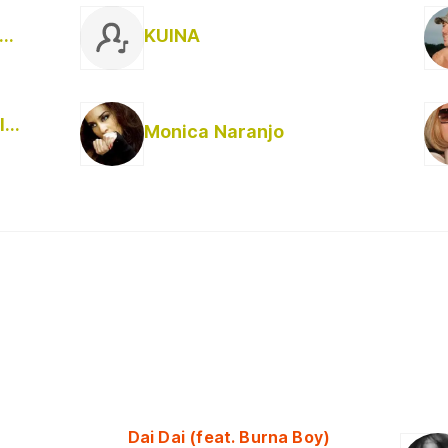
lood On The Dance Floor
KUINA
Orchestral Manoeuvres In The Dark
Monica Naranjo
Dai Dai (feat. Burna Boy)