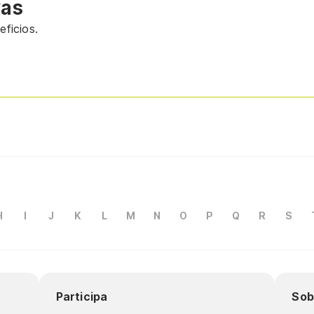
vas
ficios.
H
I
J
K
L
M
N
O
P
Q
R
S
Participa
Sob