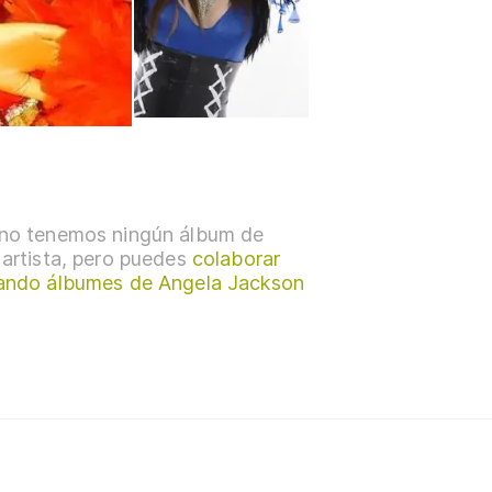
no tenemos ningún álbum de
 artista, pero puedes
colaborar
ando álbumes de Angela Jackson