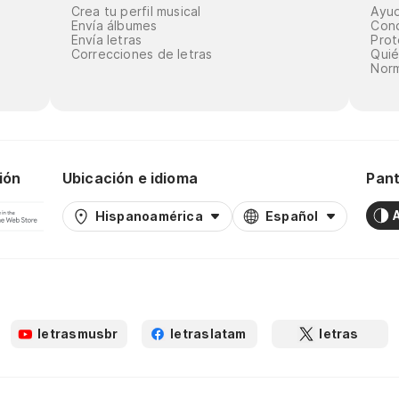
Crea tu perfil musical
Ayu
Envía álbumes
Cond
Envía letras
Prot
Correcciones de letras
Qui
Norm
ión
Ubicación e idioma
Pant
Hispanoamérica
Español
letrasmusbr
letraslatam
letras