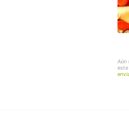
Aún 
este
envi