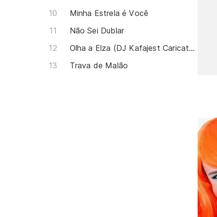
Minha Estrela é Você
Não Sei Dublar
Olha a Elza (DJ Kafajest Caricata Party)
Trava de Malão