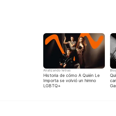
Analizando letras
Bio
Historia de cómo A Quién Le
Qui
Importa se volvió un himno
can
LGBTQ+
Gas