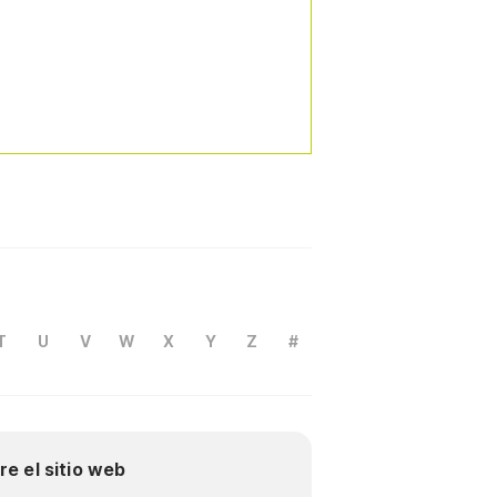
T
U
V
W
X
Y
Z
#
re el sitio web