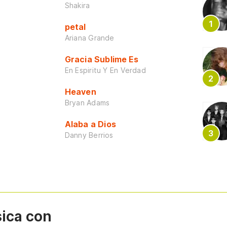
Shakira
petal
Ariana Grande
Gracia Sublime Es
En Espiritu Y En Verdad
Heaven
Bryan Adams
Alaba a Dios
Danny Berrios
sica con