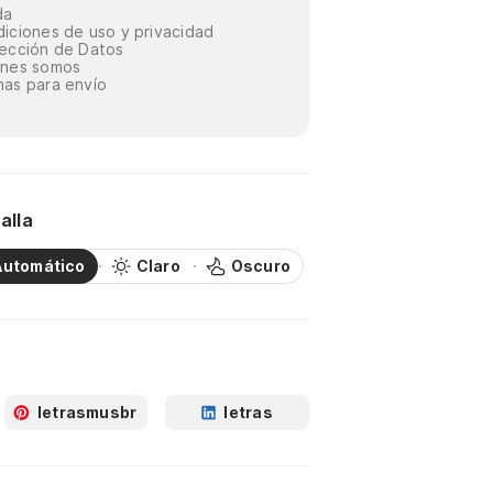
da
iciones de uso y privacidad
ección de Datos
énes somos
as para envío
alla
Automático
Claro
Oscuro
letrasmusbr
letras