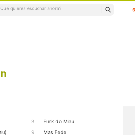
Su
on
Funk do Miau
iu)
Mas Fede