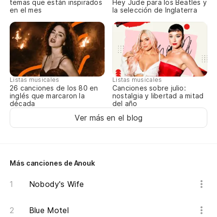
temas que están inspirados
Hey Jude para los Beatles y
en el mes
la selección de Inglaterra
Y 
he
An
En
Listas musicales
Listas musicales
Canciones sobre julio:
26 canciones de los 80 en
Th
nostalgia y libertad a mitad
inglés que marcaron la
del año
década
Ver más en el blog
(L
cr
(I
Más canciones de Anouk
sh
Nobody's Wife
Pe
Bu
Blue Motel