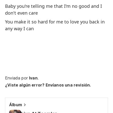
No
Baby you're telling me that I'm no good and I
don't even care
I 
You make it so hard for me to love you back in
any way I can
(H
(M
(T
pu
(A
Enviada por
Ivan
.
(N
¿Viste algún error? Envíanos una revisión.
cu
(N
Álbum
Qu