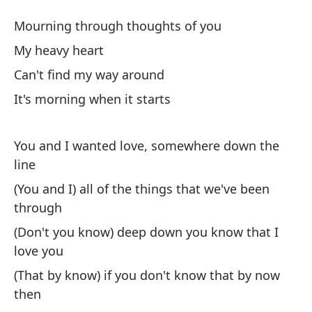
Me
Mourning through thoughts of you
Be
My heavy heart
Can't find my way around
La
It's morning when it starts
Mo
Mi
You and I wanted love, somewhere down the
line
No
(You and I) all of the things that we've been
Ca
through
(Don't you know) deep down you know that I
Es
love you
It
(That by know) if you don't know that by now
then