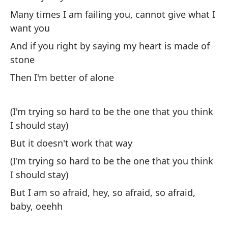
he
Many times I am failing you, cannot give what I
An
want you
And if you right by saying my heart is made of
En
stone
Th
Then I'm better of alone
(I'm trying so hard to be the one that you think
I should stay)
But it doesn't work that way
Co
(I'm trying so hard to be the one that you think
Bu
I should stay)
But I am so afraid, hey, so afraid, so afraid,
De
baby, oeehh
Le