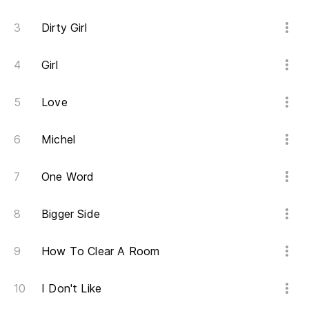
(L
Dirty Girl
cr
(I
Girl
sh
Love
Pe
as
Michel
Bu
oe
One Word
Bigger Side
Ne
si
How To Clear A Room
Ba
ev
I Don't Like