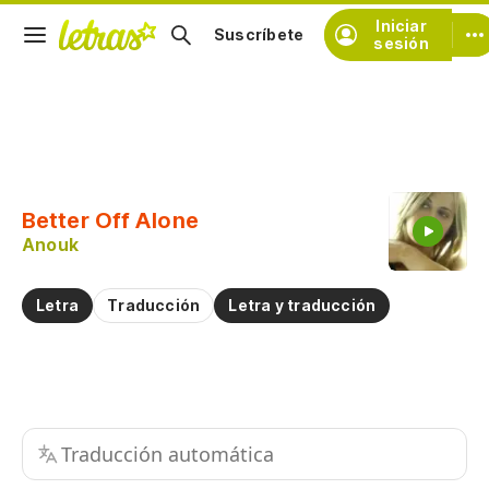
Iniciar
Suscríbete
sesión
Copiar fragmento
Copiar toda la letra
Better Off Alone
Practicar la pronunciación de
Anouk
Comentar sobre este fragmento
Letra
Traducción
Letra y traducción
Traducción automática