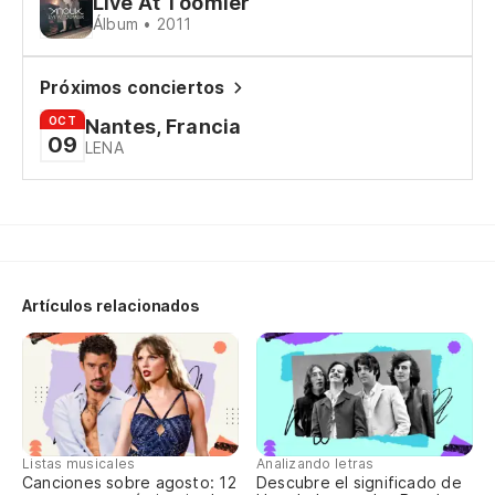
Live At Toomler
I 
Álbum • 2011
Próximos conciertos
Ne
OCT
Nantes, Francia
si
09
LENA
Ba
ev
Me
ún
Artículos relacionados
Yo
wa
Mu
lo
Ma
Listas musicales
Analizando letras
Canciones sobre agosto: 12
Descubre el significado de
yo