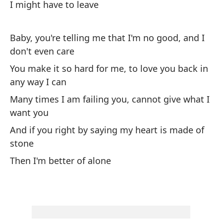
Tú
I might have to leave
Yo
Baby, you're telling me that I'm no good, and I
(T
don't even care
p
You make it so hard for me, to love you back in
(Y
any way I can
(¿
Many times I am failing you, cannot give what I
want you
(D
And if you right by saying my heart is made of
(Q
stone
en
Then I'm better of alone
(T
Ta