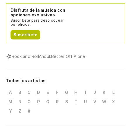
Disfruta de la música con
opciones exclusivas
Suscríbete para desbloquear
beneficios.
Suscríbete
Rock and Roll
Anouk
Better Off Alone
Todos los artistas
A
B
C
D
E
F
G
H
I
J
K
L
M
N
O
P
Q
R
S
T
U
V
W
X
Y
Z
#