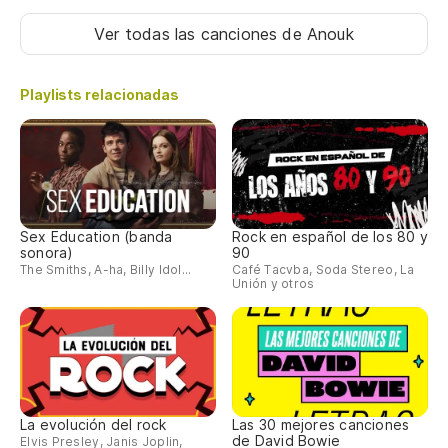
Me
cu
Ver todas las canciones
de Anouk
Yo
wa
Playlists relacionadas
Sex Education (banda
Rock en español de los 80 y
sonora)
90
The Smiths, A-ha, Billy Idol...
Café Tacvba, Soda Stereo, La
Unión y otros
La evolución del rock
Las 30 mejores canciones
de David Bowie
Elvis Presley, Janis Joplin,