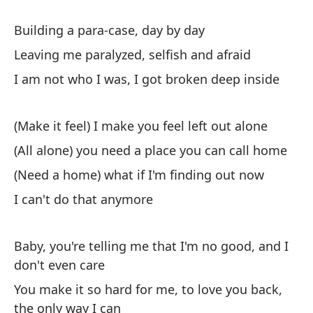
Ne
Building a para-case, day by day
si
Leaving me paralyzed, selfish and afraid
Ba
ev
I am not who I was, I got broken deep inside
Me
(Make it feel) I make you feel left out alone
cu
(All alone) you need a place you can call home
Yo
wa
(Need a home) what if I'm finding out now
I can't do that anymore
Mu
lo
Baby, you're telling me that I'm no good, and I
Ma
don't even care
yo
You make it so hard for me, to love you back,
Y 
the only way I can