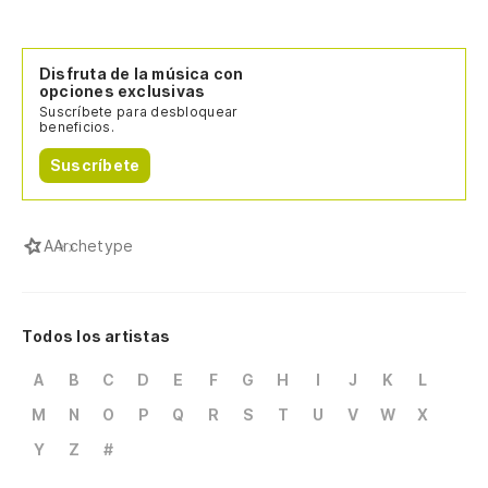
Disfruta de la música con
opciones exclusivas
Suscríbete para desbloquear
beneficios.
Suscríbete
A
Archetype
Todos los artistas
A
B
C
D
E
F
G
H
I
J
K
L
M
N
O
P
Q
R
S
T
U
V
W
X
Y
Z
#