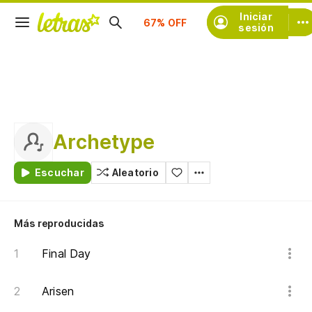
Suscríbete
Iniciar
sesión
Archetype
Escuchar
Aleatorio
Más reproducidas
Final Day
Arisen