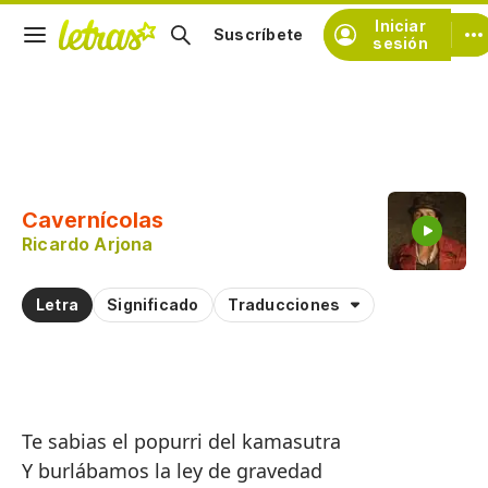
Iniciar
Suscríbete
sesión
Copiar fragmento
Copiar toda la letra
Cavernícolas
Practicar la pronunciación de
Ricardo Arjona
Comentar sobre este fragmento
Letra
Significado
Traducciones
Te sabias el popurri del kamasutra
Y burlábamos la ley de gravedad