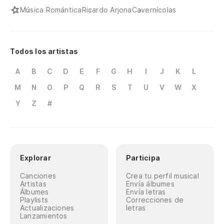
Música Romántica
Ricardo Arjona
Cavernícolas
Todos los artistas
A
B
C
D
E
F
G
H
I
J
K
L
M
N
O
P
Q
R
S
T
U
V
W
X
Y
Z
#
Explorar
Participa
Canciones
Crea tu perfil musical
Artistas
Envía álbumes
Álbumes
Envía letras
Playlists
Correcciones de
Actualizaciones
letras
Lanzamientos