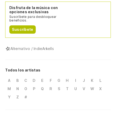
Disfruta de la música con
opciones exclusivas
Suscríbete para desbloquear
beneficios.
Suscríbete
Alternativo / Indie
Arkells
Todos los artistas
A
B
C
D
E
F
G
H
I
J
K
L
M
N
O
P
Q
R
S
T
U
V
W
X
Y
Z
#