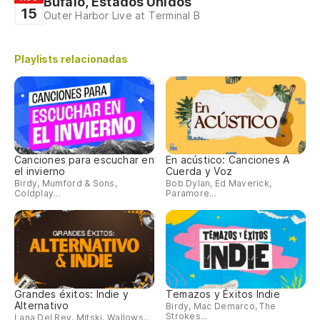
Búfalo, Estados Unidos
15
Outer Harbor Live at Terminal B
Playlists relacionadas
Canciones para escuchar en
En acústico: Canciones A
el invierno
Cuerda y Voz
Birdy, Mumford & Sons,
Bob Dylan, Ed Maverick,
Coldplay...
Paramore...
Grandes éxitos: Indie y
Temazos y Éxitos Indie
Alternativo
Birdy, Mac Demarco, The
Strokes...
Lana Del Rey, Mitski, Wallows...