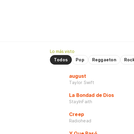
Lo más visto
Todos
Pop
Reggaeton
Roc
august
Taylor Swift
La Bondad de Dios
StayInFaith
Creep
Radiohead
Y Que Pasó