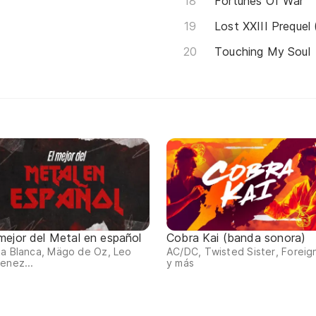
Fortunes Of War
Lost XXIII Prequel 
Touching My Soul
 mejor del Metal en español
Cobra Kai (banda sonora)
a Blanca, Mägo de Oz, Leo
AC/DC, Twisted Sister, Foreig
enez...
y más