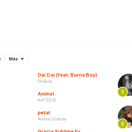
k
Más
Dai Dai (feat. Burna Boy)
Shakira
Animal
KATSEYE
petal
Ariana Grande
Gracia Sublime Es