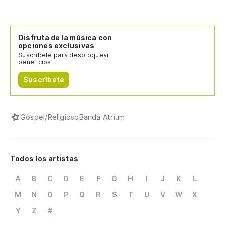
Disfruta de la música con
opciones exclusivas
Suscríbete para desbloquear
beneficios.
Suscríbete
Gospel/Religioso
Banda Atrium
Todos los artistas
A
B
C
D
E
F
G
H
I
J
K
L
M
N
O
P
Q
R
S
T
U
V
W
X
Y
Z
#