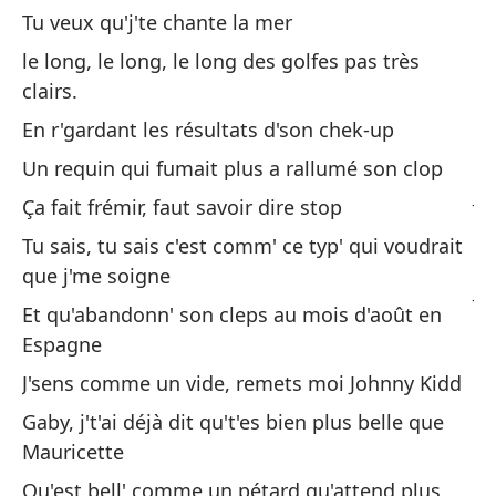
em
Tu veux qu'j'te chante la mer
C'
le long, le long, le long des golfes pas très
hu
clairs.
Te
En r'gardant les résultats d'son chek-up
ne
Un requin qui fumait plus a rallumé son clop
J'
Ça fait frémir, faut savoir dire stop
Tu sais, tu sais c'est comm' ce typ' qui voudrait
Te
que j'me soigne
J'a
Et qu'abandonn' son cleps au mois d'août en
Espagne
Ga
J'sens comme un vide, remets moi Johnny Kidd
No
Gaby, j't'ai déjà dit qu't'es bien plus belle que
Mauricette
Tu
Qu'est bell' comme un pétard qu'attend plus