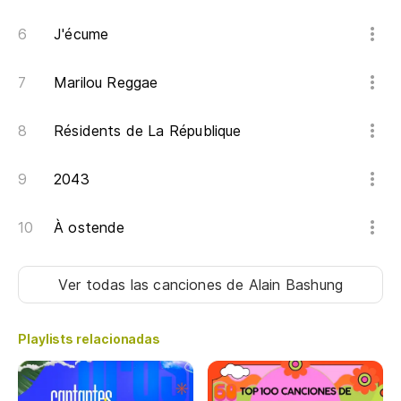
Ga
J'écume
a 
Marilou Reggae
le
Résidents de La République
En
me
2043
Al
À ostende
¿P
pe
Ver todas las canciones
de Alain Bashung
Ça
Playlists relacionadas