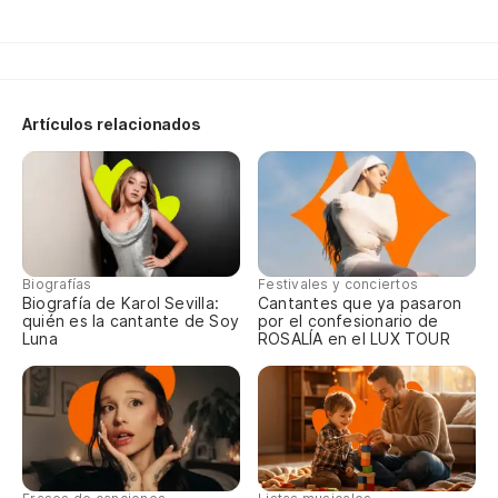
J'
Ga
qu
Artículos relacionados
Ga
Ma
¿Q
má
Biografías
Festivales y conciertos
Qu
Biografía de Karol Sevilla:
Cantantes que ya pasaron
quién es la cantante de Soy
por el confesionario de
al
Luna
ROSALÍA en el LUX TOUR
Es
Ça
Ho