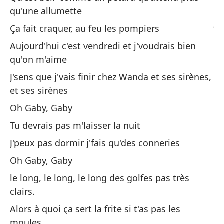
No
qu'une allumette
J'
Ça fait craquer, au feu les pompiers
Aujourd'hui c'est vendredi et j'voudrais bien
Ga
qu'on m'aime
J'sens que j'vais finir chez Wanda et ses sirènes,
¿Q
et ses sirènes
Tu
Oh Gaby, Gaby
a 
Tu devrais pas m'laisser la nuit
le
J'peux pas dormir j'fais qu'des conneries
Oh Gaby, Gaby
Ma
le long, le long, le long des golfes pas très
En
clairs.
Un
Alors à quoi ça sert la frite si t'as pas les
su
moules