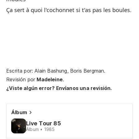
Un
Ça sert à quoi l'cochonnet si t'as pas les boules.
Es
Ça
Ya
qu
Tu
Escrita por: Alain Bashung, Boris Bergman.
j'
Revisión por
Madeleine
.
¿Viste algún error? Envíanos una revisión.
Y 
E
Et
Álbum
Live Tour 85
Me
Álbum • 1985
Jo