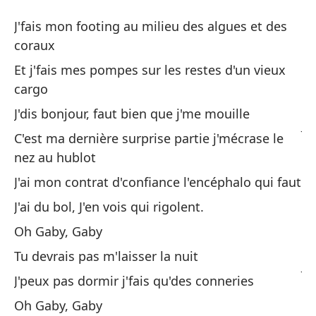
Ga
J'fais mon footing au milieu des algues et des
G
coraux
Et j'fais mes pompes sur les restes d'un vieux
Ha
cargo
co
J'dis bonjour, faut bien que j'me mouille
J'
C'est ma dernière surprise partie j'mécrase le
nez au hublot
Y 
un
J'ai mon contrat d'confiance l'encéphalo qui faut
Et
J'ai du bol, J'en vois qui rigolent.
Oh Gaby, Gaby
Sa
Tu devrais pas m'laisser la nuit
J'
J'peux pas dormir j'fais qu'des conneries
Es
Oh Gaby, Gaby