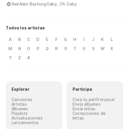
Axé
Alain Bashung
Gaby, Oh Gaby
Todos los artistas
A
B
C
D
E
F
G
H
I
J
K
L
M
N
O
P
Q
R
S
T
U
V
W
X
Y
Z
#
Explorar
Participa
Canciones
Crea tu perfil musical
Artistas
Envía álbumes
Álbumes
Envía letras
Playlists
Correcciones de
Actualizaciones
letras
Lanzamientos