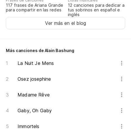
Frases de canciones
Listas musicales
Au
117 frases de Ariana Grande
12 canciones para dedicar a
para compartir en las redes
tus sobrinos en español e
m'
inglés
Ver más en el blog
Si
si
J'
Más canciones de Alain Bashung
si
La Nuit Je Mens
Ga
Osez josephine
No
Tu
Madame Rêve
No
Gaby, Oh Gaby
J'
Immortels