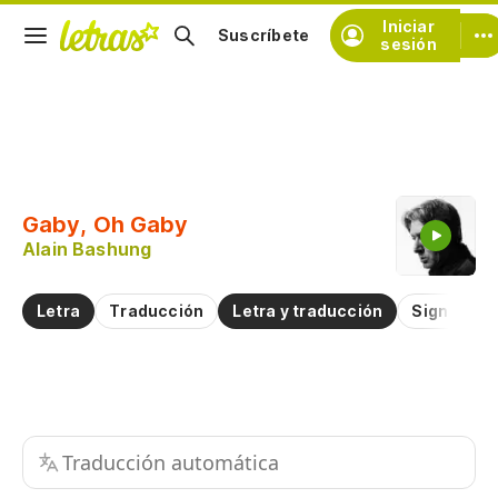
Iniciar
Suscríbete
sesión
Copiar fragmento
Copiar toda la letra
Gaby, Oh Gaby
Practicar la pronunciación de
Alain Bashung
Comentar sobre este fragmento
Letra
Traducción
Letra y traducción
Significad
Traducción automática