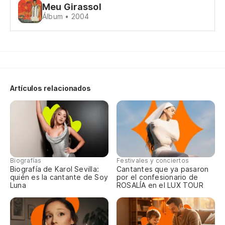
Meu Girassol
Dé
Álbum • 2004
Ve
No
Artículos relacionados
De
(V
Biografías
Festivales y conciertos
Biografía de Karol Sevilla:
Cantantes que ya pasaron
quién es la cantante de Soy
por el confesionario de
Luna
ROSALÍA en el LUX TOUR