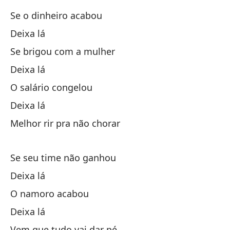
Qu
Se o dinheiro acabou
Deixa lá
Se brigou com a mulher
Deixa lá
O salário congelou
Un
Deixa lá
(R
Melhor rir pra não chorar
Um
Se seu time não ganhou
Si
Deixa lá
Dé
O namoro acabou
Deixa lá
Si
Vem que tudo vai dar pé