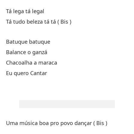
To
Tá lega tá legal
Tá
Tá tudo beleza tá tá ( Bis )
To
Batuque batuque
Balance o ganzá
To
Chacoalha a maraca
Tá
Eu quero Cantar
Ri
Ag
Sa
Uma música boa pro povo dançar ( Bis )