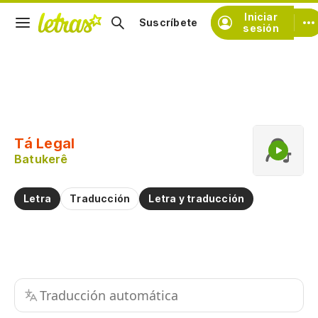
Iniciar
Suscríbete
sesión
Copiar fragmento
Copiar toda la letra
Tá Legal
Practicar la pronunciación de
Batukerê
Comentar sobre este fragmento
Letra
Traducción
Letra y traducción
Traducción automática