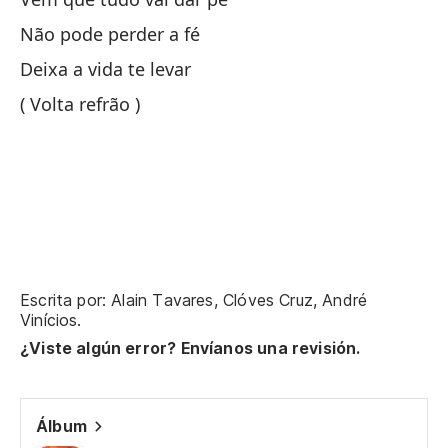
Não pode perder a fé
Dé
Deixa a vida te levar
El
( Volta refrão )
Dé
Me
Si
Escrita por: Alain Tavares, Clóves Cruz, André
Vinícios.
Dé
¿Viste algún error? Envíanos una revisión.
La
Álbum