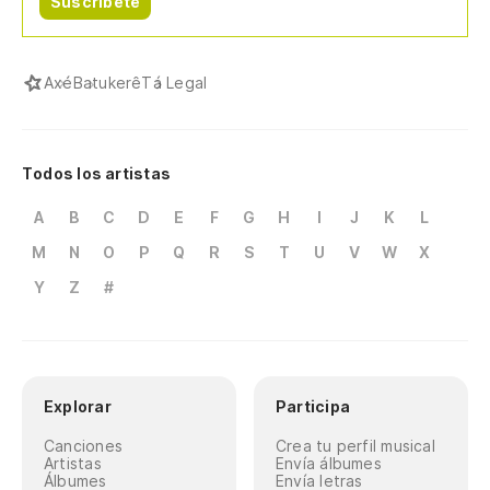
Suscríbete
Axé
Batukerê
Tá Legal
Todos los artistas
A
B
C
D
E
F
G
H
I
J
K
L
M
N
O
P
Q
R
S
T
U
V
W
X
Y
Z
#
Explorar
Participa
Canciones
Crea tu perfil musical
Artistas
Envía álbumes
Álbumes
Envía letras