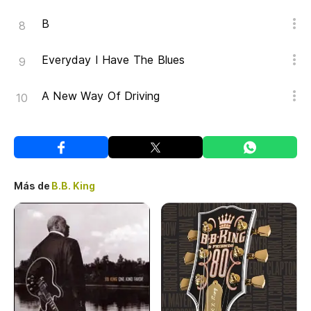
B
Everyday I Have The Blues
A New Way Of Driving
Más de
B.B. King