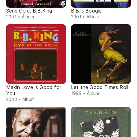
B.B.'s Boogie
Série Gold: B.B.King
2001 • Álbum
2001 • Álbum
Makin Love is Good for
Let the Good Times Roll
You
1999 • Álbum
2000 • Álbum