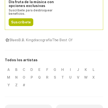
Disfruta de la música con
opciones exclusivas
Suscríbete para desbloquear
beneficios.
Suscríbete
Blues
B.B. King
discografía
The Best Of
Todos los artistas
A
B
C
D
E
F
G
H
I
J
K
L
M
N
O
P
Q
R
S
T
U
V
W
X
Y
Z
#