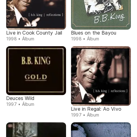
Live in Cook County Jail
Blues on the Bayou
1998 • Álbum
1998 • Álbum
Deuces Wild
1997 • Álbum
Live in Regal: Ao Vivo
1997 • Álbum