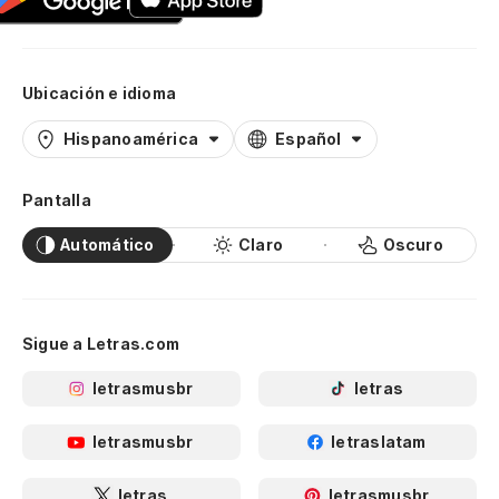
Ubicación e idioma
Hispanoamérica
Español
Pantalla
Automático
Claro
Oscuro
Sigue a Letras.com
letrasmusbr
letras
letrasmusbr
letraslatam
letras
letrasmusbr