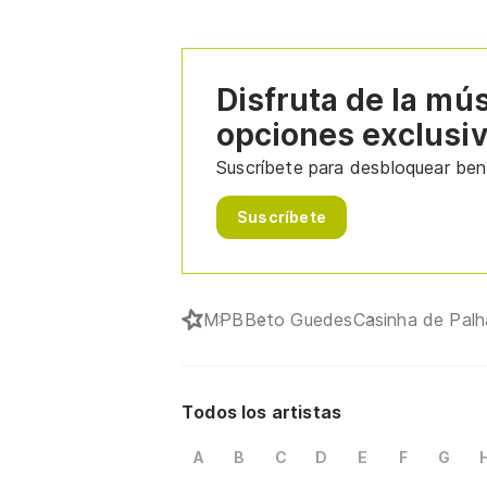
Disfruta de la mú
opciones exclusi
Suscríbete para desbloquear bene
Suscríbete
MPB
Beto Guedes
Casinha de Palh
Todos los artistas
A
B
C
D
E
F
G