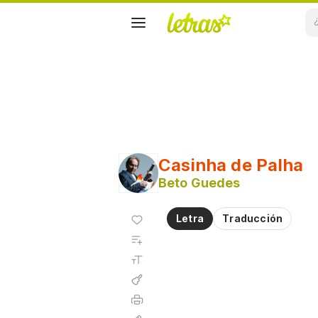
Casinha de Palha
Beto Guedes
Agregar
Letra
Traducción
a
Agregar
favoritos
a
Tamaño
playlist
de la
fuente
Acordes
Imprimir