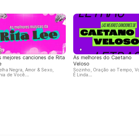
s mejores canciones de Rita
As melhores do Caetano
e
Veloso
elha Negra, Amor & Sexo,
Sozinho, Oração ao Tempo, V
ia de Você...
É Linda...