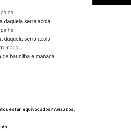
 palha
a daquela serra acolá
 palha
a daquela serra acolá
rruinada
a de baunilha e manacá
atos están equivocados? Avísanos.
ión.