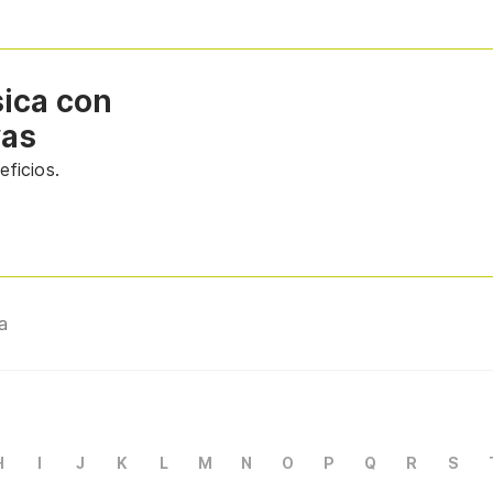
sica con
vas
ficios.
a
H
I
J
K
L
M
N
O
P
Q
R
S