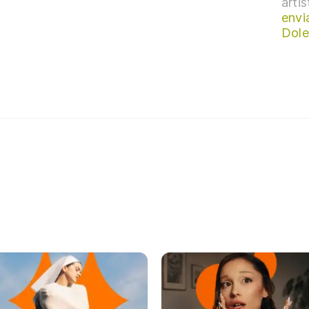
arti
envi
Dole