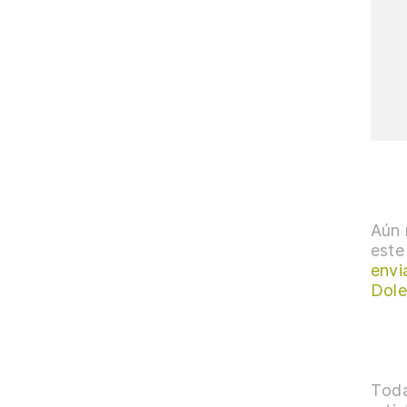
Aún 
este
envi
Dole
Toda