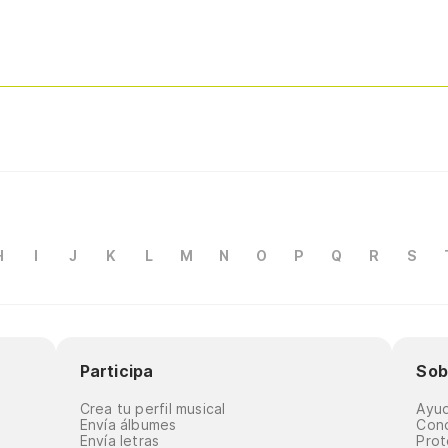
H
I
J
K
L
M
N
O
P
Q
R
S
Participa
Sob
Crea tu perfil musical
Ayu
Envía álbumes
Cond
Envía letras
Prot