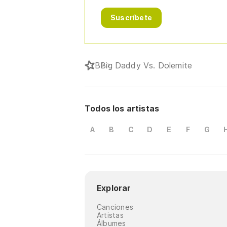
Suscríbete
B
Big Daddy Vs. Dolemite
Todos los artistas
A
B
C
D
E
F
G
Explorar
Canciones
Artistas
Álbumes