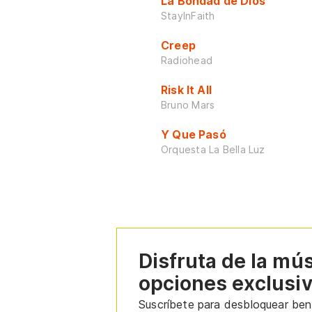
La Bondad de Dios
StayInFaith
Creep
Radiohead
Risk It All
Bruno Mars
Y Que Pasó
Orquesta La Bella Luz
Disfruta de la mú
opciones exclusi
Suscríbete para desbloquear bene