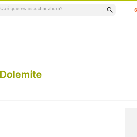
Su
 Dolemite