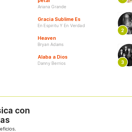
petal
Ariana Grande
Gracia Sublime Es
En Espiritu Y En Verdad
Heaven
Bryan Adams
Alaba a Dios
Danny Berrios
sica con
vas
ficios.