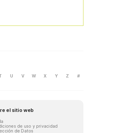
T
U
V
W
X
Y
Z
#
re el sitio web
da
iciones de uso y privacidad
ección de Datos