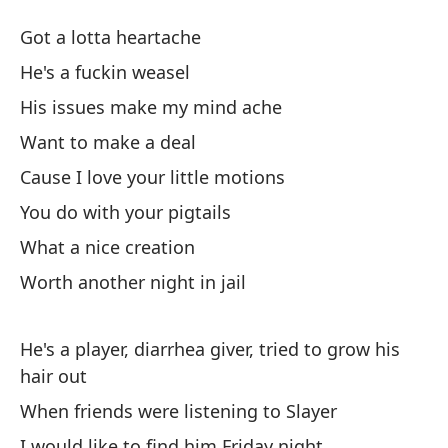
Di
Got a lotta heartache
D
He's a fuckin weasel
His issues make my mind ache
Te
Want to make a deal
Go
Cause I love your little motions
Es
You do with your pigtails
What a nice creation
Su
Worth another night in jail
Hi
¿Q
He's a player, diarrhea giver, tried to grow his
hair out
Po
When friends were listening to Slayer
m
I would like to find him Friday night