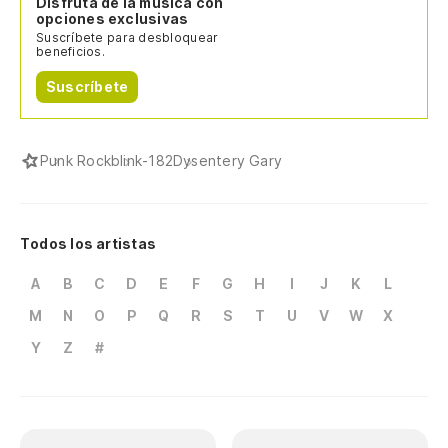
Disfruta de la música con
opciones exclusivas
Suscríbete para desbloquear
beneficios.
Suscríbete
Punk Rock
blink-182
Dysentery Gary
Todos los artistas
A
B
C
D
E
F
G
H
I
J
K
L
M
N
O
P
Q
R
S
T
U
V
W
X
Y
Z
#