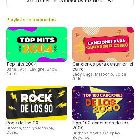
Ver todas las canciones
de blink-182
Playlists relacionadas
Top hits 2004
Canciones para cantar en el
carro
Usher, Avril Lavigne, Snow
Patrol...
Lady Gaga, Maroon 5, Spice
Girls...
Rock de los 90
Top 100 canciones de los
2000
Nirvana, Marilyn Manson,
Oasis...
Britney Spears, Coldplay,
Beyoncé...