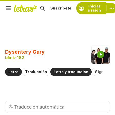
Iniciar
Suscríbete
sesión
Copiar fragmento
Copiar toda la letra
Dysentery Gary
Practicar la pronunciación de
blink-182
Comentar sobre este fragmento
Letra
Traducción
Letra y traducción
Significad
Traducción automática