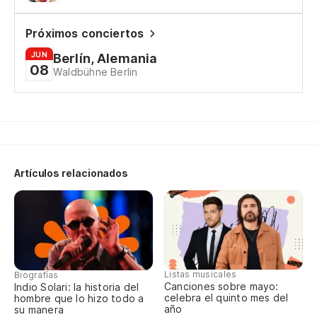
Th
ki
Próximos conciertos
JUN
Berlín, Alemania
To
08
Waldbühne Berlin
Al
Qu
Fu
Artículos relacionados
Es
pe
He
Listas musicales
Cu
Biografías
Canciones sobre mayo:
Indio Solari: la historia del
celebra el quinto mes del
hombre que lo hizo todo a
Wh
año
su manera