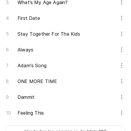
What's My Age Again?
Th
First Date
Al
Stay Together For The Kids
Fu
Always
Lo
Adam's Song
Tu
ONE MORE TIME
¿D
ar
Dammit
Wh
Feeling This