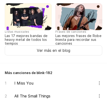
Me
I 
pa
Listas musicales
Frases de canciones
pa
Las 17 mejores bandas de
Las mejores frases de Robe
heavy metal de todos los
Iniesta para recordar sus
Ha
tiempos
canciones
Ver más en el blog
la
li
Más canciones de blink-182
Me
I Miss You
En
All The Small Things
Ha