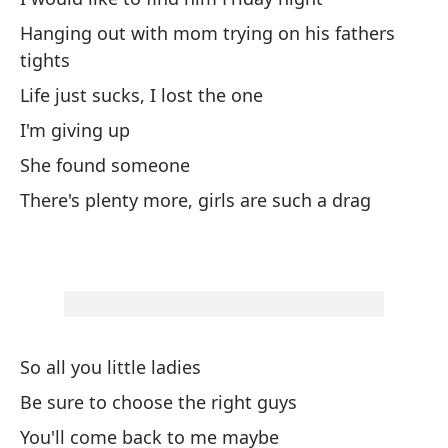
Ca
Hanging out with mom trying on his fathers
tights
Lo
Life just sucks, I lost the one
Qu
I'm giving up
She found someone
Va
There's plenty more, girls are such a drag
Wo
Es
pe
He
So all you little ladies
Be sure to choose the right guys
Cu
You'll come back to me maybe
Wh