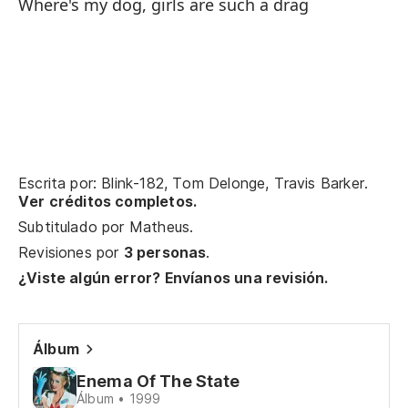
Where's my dog, girls are such a drag
Te
Go
Es
La
De
Escrita por: Blink-182, Tom Delonge, Travis Barker.
Ver créditos completos.
¿Q
Subtitulado por
Matheus
.
Revisiones por
3 personas
.
¿Viste algún error? Envíanos una revisión.
Al
Ea
Álbum
La
Enema Of The State
pa
Álbum • 1999