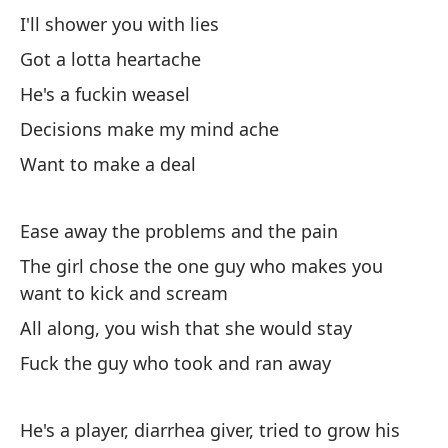
I'll shower you with lies
Me
Got a lotta heartache
I 
He's a fuckin weasel
pa
Decisions make my mind ache
pa
Want to make a deal
Ha
Ease away the problems and the pain
La
The girl chose the one guy who makes you
Li
want to kick and scream
Me
All along, you wish that she would stay
Fuck the guy who took and ran away
En
He's a player, diarrhea giver, tried to grow his
Ha