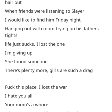
hair out
Th
When friends were listening to Slayer
I would like to find him Friday night
Hanging out with mom trying on his fathers
tights
life just sucks, I lost the one
As
I'm giving up
She found someone
As
There's plenty more, girls are such a drag
Be
Vo
Fuck this place, I lost the war
I hate you all
Te
Your mom's a whore