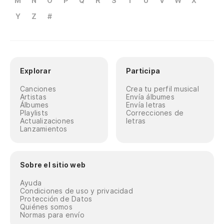
M
N
O
P
Q
R
S
T
U
V
W
X
Y
Z
#
Explorar
Participa
Canciones
Crea tu perfil musical
Artistas
Envía álbumes
Álbumes
Envía letras
Playlists
Correcciones de
Actualizaciones
letras
Lanzamientos
Sobre el sitio web
Ayuda
Condiciones de uso y privacidad
Protección de Datos
Quiénes somos
Normas para envío