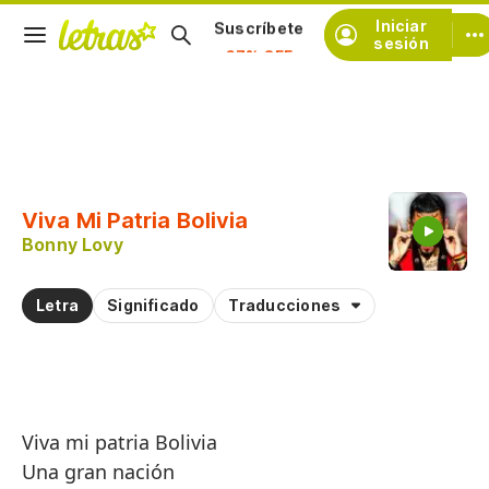
Iniciar
Suscríbete
sesión
Copiar fragmento
Copiar toda la letra
Viva Mi Patria Bolivia
Practicar la pronunciación de
Bonny Lovy
Comentar sobre este fragmento
Letra
Significado
Traducciones
Viva mi patria Bolivia
Una gran nación