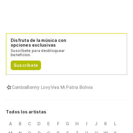
Disfruta de la música con
opciones exclusivas
Suscríbete para desbloquear
beneficios.
Suscríbete
Cumbia
Bonny Lovy
Viva Mi Patria Bolivia
Todos los artistas
A
B
C
D
E
F
G
H
I
J
K
L