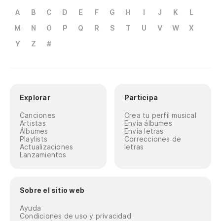
A
B
C
D
E
F
G
H
I
J
K
L
M
N
O
P
Q
R
S
T
U
V
W
X
Y
Z
#
Explorar
Participa
Canciones
Crea tu perfil musical
Artistas
Envía álbumes
Álbumes
Envía letras
Playlists
Correcciones de
Actualizaciones
letras
Lanzamientos
Sobre el sitio web
Ayuda
Condiciones de uso y privacidad