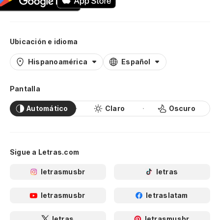
Ubicación e idioma
Hispanoamérica
Español
Pantalla
Automático
Claro
Oscuro
Sigue a Letras.com
letrasmusbr
letras
letrasmusbr
letraslatam
letras
letrasmusbr