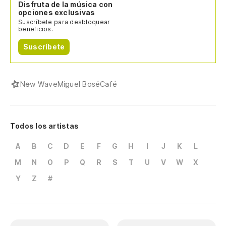
Disfruta de la música con
opciones exclusivas
Suscríbete para desbloquear
beneficios.
Suscríbete
New Wave
Miguel Bosé
Café
Todos los artistas
A
B
C
D
E
F
G
H
I
J
K
L
M
N
O
P
Q
R
S
T
U
V
W
X
Y
Z
#