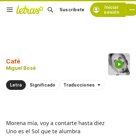
Iniciar
Suscríbete
sesión
Copiar fragmento
Copiar toda la letra
Café
Practicar la pronunciación de
Miguel Bosé
Comentar sobre este fragmento
Letra
Significado
Traducciones
Morena mía, voy a contarte hasta diez
Uno es el Sol que te alumbra