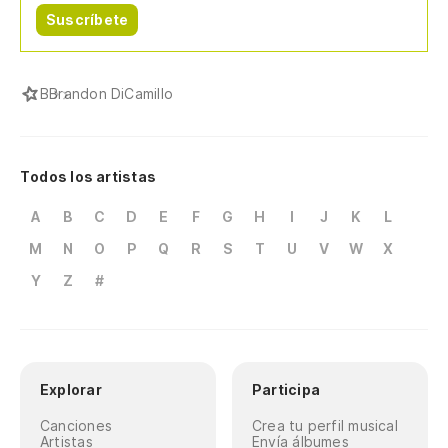
Suscríbete
B
Brandon DiCamillo
Todos los artistas
A
B
C
D
E
F
G
H
I
J
K
L
M
N
O
P
Q
R
S
T
U
V
W
X
Y
Z
#
Explorar
Participa
Canciones
Crea tu perfil musical
Artistas
Envía álbumes