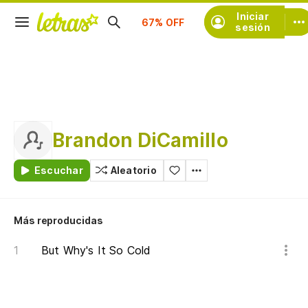
Suscríbete
Iniciar
sesión
Brandon DiCamillo
Escuchar
Aleatorio
Más reproducidas
But Why's It So Cold