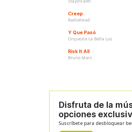
StayInFaith
Creep
Radiohead
Y Que Pasó
Orquesta La Bella Luz
Risk It All
Bruno Mars
Disfruta de la mú
opciones exclusi
Suscríbete para desbloquear ben