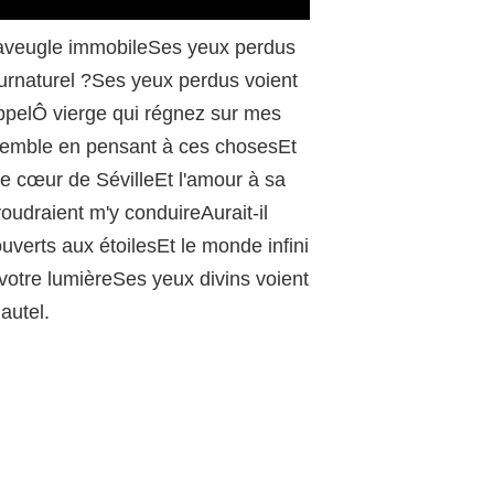
/
un aveugle immobileSes yeux perdus
 surnaturel ?Ses yeux perdus voient
 appelÔ vierge qui régnez sur mes
 tremble en pensant à ces chosesEt
re cœur de SévilleEt l'amour à sa
oudraient m'y conduireAurait-il
uverts aux étoilesEt le monde infini
votre lumièreSes yeux divins voient
autel.