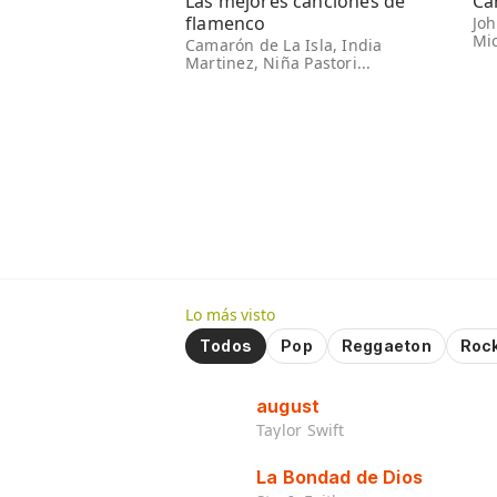
Las mejores canciones de
Ca
flamenco
Jo
Mic
Camarón de La Isla, India
Martinez, Niña Pastori...
Lo más visto
Todos
Pop
Reggaeton
Roc
august
Taylor Swift
La Bondad de Dios