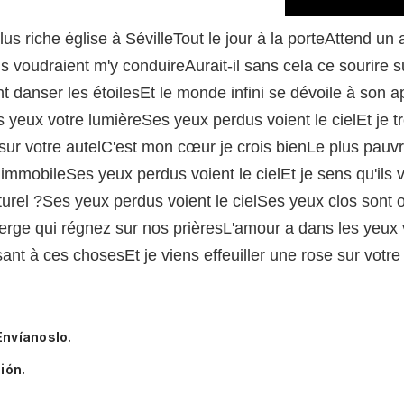
plus riche église à SévilleTout le jour à la porteAttend 
'ils voudraient m'y conduireAurait-il sans cela ce sourire
nt danser les étoilesEt le monde infini se dévoile à son
s yeux votre lumièreSes yeux perdus voient le cielEt je
sur votre autelC'est mon cœur je crois bienLe plus pauv
immobileSes yeux perdus voient le cielEt je sens qu'ils v
turel ?Ses yeux perdus voient le cielSes yeux clos sont o
erge qui régnez sur nos prièresL'amour a dans les yeux 
sant à ces chosesEt je viens effeuiller une rose sur votre 
Envíanoslo.
ión.