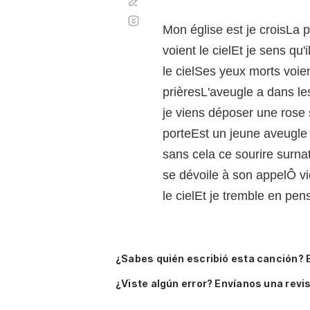
Corregir
Desplazamiento
automático
Mon église est je croisLa 
voient le cielEt je sens qu
le cielSes yeux morts voie
prièresL'aveugle a dans le
je viens déposer une rose 
porteEst un jeune aveugle 
sans cela ce sourire surna
se dévoile à son appelÔ vi
le cielEt je tremble en pen
¿Sabes quién escribió esta canción? 
¿Viste algún error? Envíanos una revis