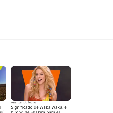
Analizando letras
l
Significado de Waka Waka, el
lí
himno de Shakira para el