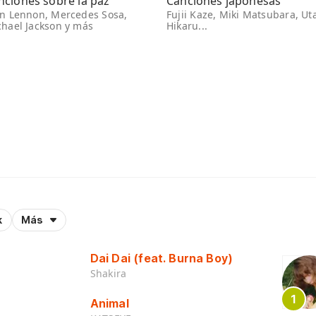
nciones sobre la paz
Canciones japonesas
hn Lennon, Mercedes Sosa,
Fujii Kaze, Miki Matsubara, Ut
hael Jackson y más
Hikaru...
k
Más
Dai Dai (feat. Burna Boy)
Shakira
Animal