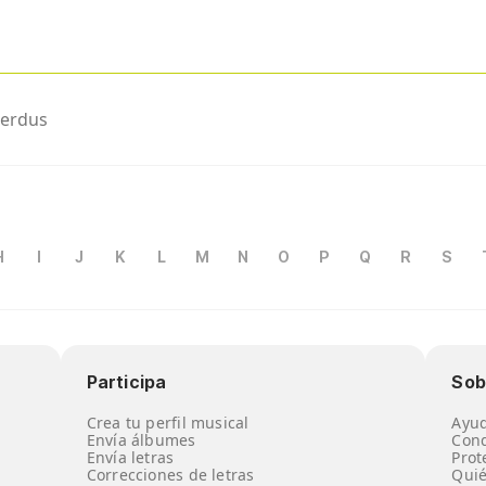
perdus
H
I
J
K
L
M
N
O
P
Q
R
S
Participa
Sob
Crea tu perfil musical
Ayu
Envía álbumes
Cond
Envía letras
Prot
Correcciones de letras
Qui