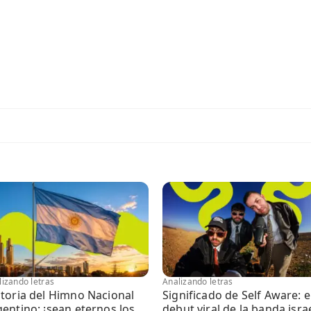
lizando letras
Analizando letras
storia del Himno Nacional
Significado de Self Aware: e
entino: ¡sean eternos los
debut viral de la banda israe