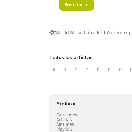
Suscríbete
World Music
Caire Réda
Ses yeux 
Todos los artistas
A
B
C
D
E
F
G
Explorar
Canciones
Artistas
Álbumes
Playlists