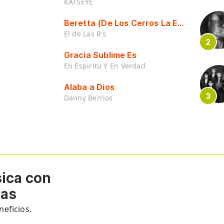
KATSEYE
Beretta (De Los Cerros La Escuela)
El de Las R's
Gracia Sublime Es
En Espiritu Y En Verdad
Alaba a Dios
Danny Berrios
sica con
vas
eficios.