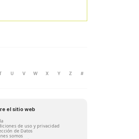
T
U
V
W
X
Y
Z
#
re el sitio web
da
iciones de uso y privacidad
ección de Datos
énes somos