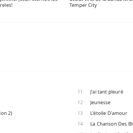
reles!
Temper City
J'ai tant pleuré
Jeunesse
ion 2)
L'étoile D'amour
La Chanson Des Bl