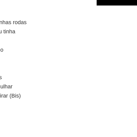
nhas rodas
 tinha
do
s
ulhar
rar (Bis)