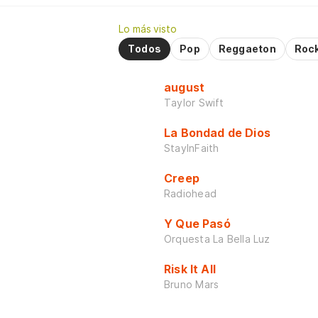
Lo más visto
Todos
Pop
Reggaeton
Roc
august
Taylor Swift
La Bondad de Dios
StayInFaith
Creep
Radiohead
Y Que Pasó
Orquesta La Bella Luz
Risk It All
Bruno Mars