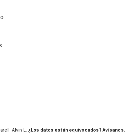
do
s
rell, Alvin L.
¿Los datos están equivocados? Avísanos.