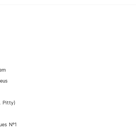
bem
deus
 Pitty)
ues Nº1