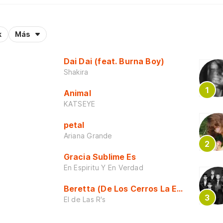
k
Más
Dai Dai (feat. Burna Boy)
Shakira
Animal
KATSEYE
petal
Ariana Grande
Gracia Sublime Es
En Espiritu Y En Verdad
Beretta (De Los Cerros La Escuela)
El de Las R's