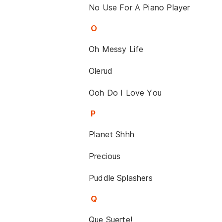
No Use For A Piano Player
O
Oh Messy Life
Olerud
Ooh Do I Love You
P
Planet Shhh
Precious
Puddle Splashers
Q
Que Suerte!