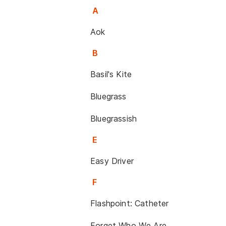
A
Aok
B
Basil's Kite
Bluegrass
Bluegrassish
E
Easy Driver
F
Flashpoint: Catheter
Forget Who We Are