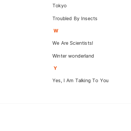
Tokyo
Troubled By Insects
W
We Are Scientists!
Winter wonderland
Y
Yes, I Am Talking To You