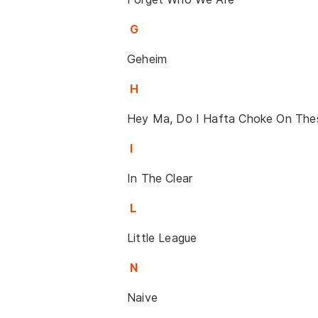
G
Geheim
H
Hey Ma, Do I Hafta Choke On The
I
In The Clear
L
Little League
N
Naive