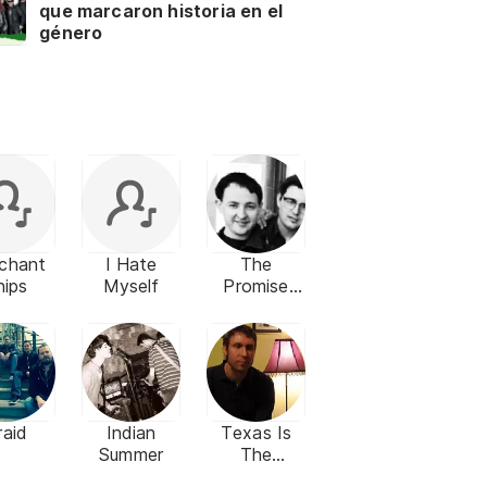
que marcaron historia en el
género
chant
I Hate
The
hips
Myself
Promise
Ring
raid
Indian
Texas Is
Summer
The
Reason