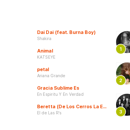
Dai Dai (feat. Burna Boy)
Shakira
Animal
KATSEYE
petal
Ariana Grande
Gracia Sublime Es
En Espiritu Y En Verdad
Beretta (De Los Cerros La Escuela)
El de Las R's