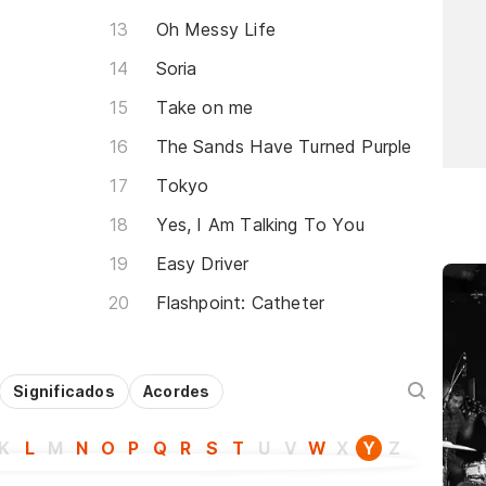
Oh Messy Life
Soria
Take on me
The Sands Have Turned Purple
Tokyo
Yes, I Am Talking To You
Easy Driver
Flashpoint: Catheter
Significados
Acordes
K
L
M
N
O
P
Q
R
S
T
U
V
W
X
Y
Z