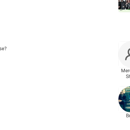
se?
Mer
S
B