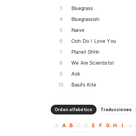
Bluegrass
Bluegrassish
Naive
Ooh Do I Love You
Planet Shhh
We Are Scientists!
Aok
Basil's Kite
Orden alfabético
Traducciones
#
A
B
C
D
E
F
G
H
I
J