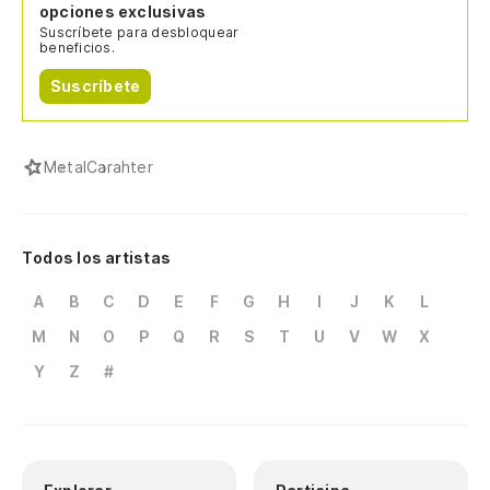
opciones exclusivas
Suscríbete para desbloquear
beneficios.
Suscríbete
Metal
Carahter
Todos los artistas
A
B
C
D
E
F
G
H
I
J
K
L
M
N
O
P
Q
R
S
T
U
V
W
X
Y
Z
#