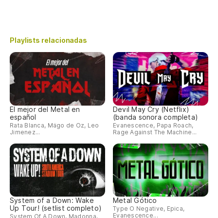
Playlists relacionadas
El mejor del Metal en
Devil May Cry (Netflix)
español
(banda sonora completa)
Rata Blanca, Mägo de Oz, Leo
Evanescence, Papa Roach,
Jimenez...
Rage Against The Machine...
System of a Down: Wake
Metal Gótico
Up Tour! (setlist completo)
Type O Negative, Epica,
Evanescence...
System Of A Down, Madonna,