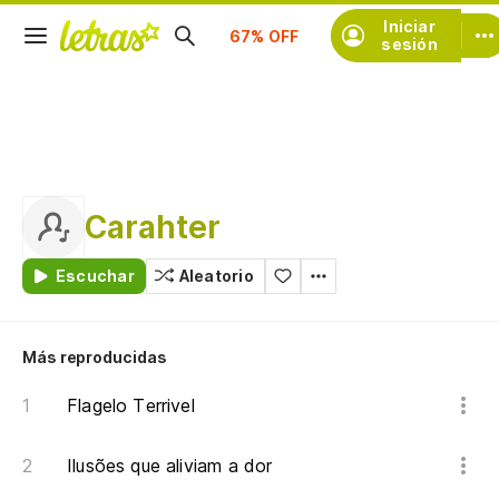
Suscríbete
Iniciar
sesión
Carahter
Escuchar
Aleatorio
Más reproducidas
Flagelo Terrivel
Ilusões que aliviam a dor