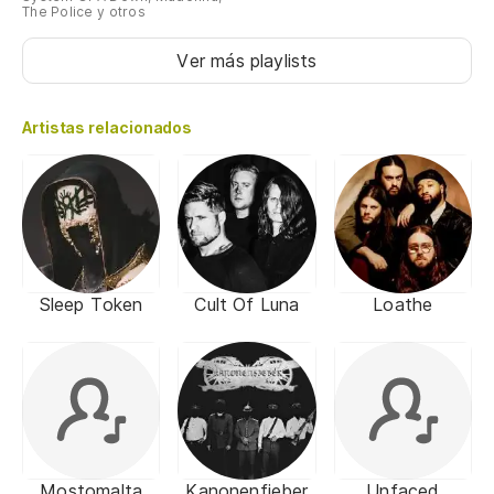
The Police y otros
Ver más playlists
Artistas relacionados
Sleep Token
Cult Of Luna
Loathe
Mostomalta
Kanonenfieber
Unfaced