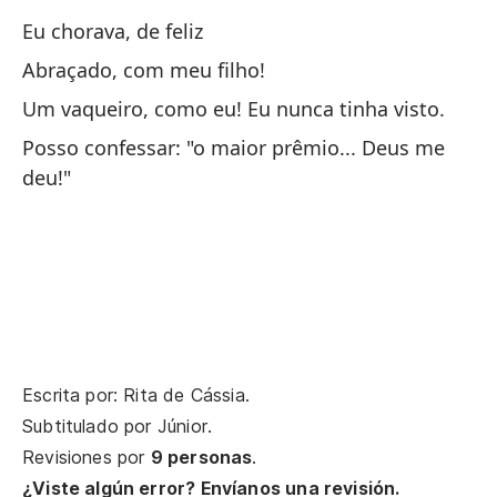
Se
Eu chorava, de feliz
Abraçado, com meu filho!
Un
Um vaqueiro, como eu! Eu nunca tinha visto.
Um
Posso confessar: "o maior prêmio... Deus me
deu!"
En
Pe
Pe
Pe
Ma
Escrita por: Rita de Cássia.
Subtitulado por
Júnior
.
Revisiones por
9 personas
.
Nu
¿Viste algún error? Envíanos una revisión.