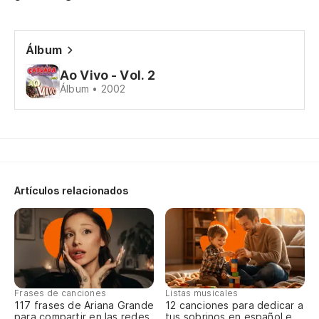
Nu
Hu
Álbum
Eu
Ao Vivo - Vol. 2
Álbum • 2002
Se
Se
De
vo
Artículos relacionados
De
¡
Qu
Frases de canciones
Listas musicales
117 frases de Ariana Grande
12 canciones para dedicar a
para compartir en las redes
tus sobrinos en español e