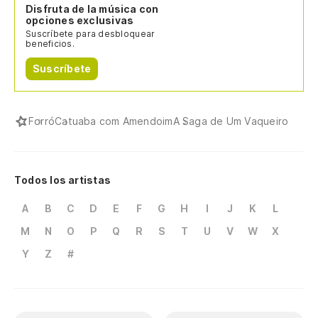
Disfruta de la música con
La
opciones exclusivas
Suscríbete para desbloquear
beneficios.
So
Suscríbete
Se
Forró
Catuaba com Amendoim
A Saga de Um Vaqueiro
Te
Tr
Todos los artistas
Li
A
B
C
D
E
F
G
H
I
J
K
L
M
N
O
P
Q
R
S
T
U
V
W
X
El
Y
Z
#
En
En