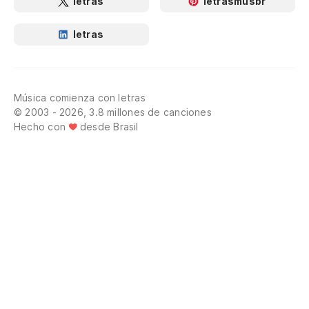
letras
letrasmusbr
letras
El
El
Música comienza con letras
Y 
© 2003 - 2026, 3.8 millones de canciones
E 
Hecho con
desde Brasil
Me
Ol
Es
"E
¡S
u