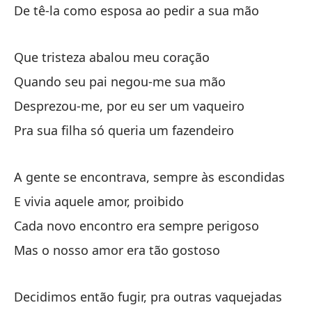
De tê-la como esposa ao pedir a sua mão
Da
Tu
Que tristeza abalou meu coração
Se
Quando seu pai negou-me sua mão
Desprezou-me, por eu ser um vaqueiro
Pe
Pra sua filha só queria um fazendeiro
Pe
Pe
A gente se encontrava, sempre às escondidas
Ma
E vivia aquele amor, proibido
Cada novo encontro era sempre perigoso
Es
Mas o nosso amor era tão gostoso
Na
Decidimos então fugir, pra outras vaquejadas
En