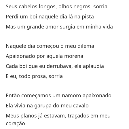
Qu
Seus cabelos longos, olhos negros, sorria
Perdi um boi naquele dia lá na pista
De
Mas um grande amor surgia em minha vida
De
Naquele dia começou o meu dilema
De
Apaixonado por aquela morena
De
Cada boi que eu derrubava, ela aplaudia
En
E eu, todo prosa, sorria
Na
Então começamos um namoro apaixonado
Te
Ela vivia na garupa do meu cavalo
Co
Meus planos já estavam, traçados em meu
coração
De