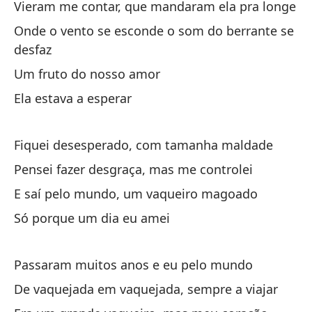
Vieram me contar, que mandaram ela pra longe
Onde o vento se esconde o som do berrante se
Pa
desfaz
De
Um fruto do nosso amor
Ela estava a esperar
Qu
Qu
Fiquei desesperado, com tamanha maldade
Cu
Pensei fazer desgraça, mas me controlei
Qu
E saí pelo mundo, um vaqueiro magoado
Só porque um dia eu amei
Me
De
Passaram muitos anos e eu pelo mundo
Tu
De vaquejada em vaquejada, sempre a viajar
Pr