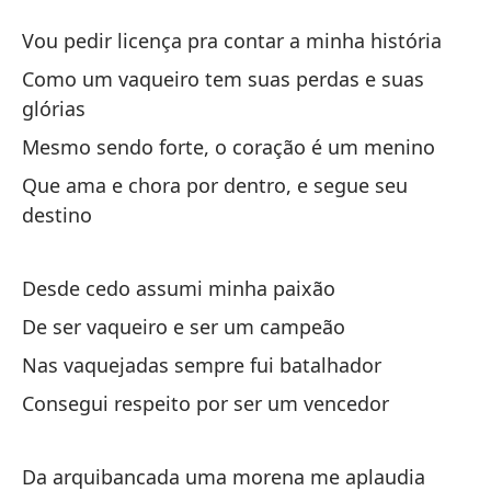
La
Vou pedir licença pra contar a minha história
A
Como um vaqueiro tem suas perdas e suas
glórias
Te
Mesmo sendo forte, o coração é um menino
hi
Que ama e chora por dentro, e segue seu
Vo
destino
Có
gl
Desde cedo assumi minha paixão
Co
De ser vaqueiro e ser um campeão
Nas vaquejadas sempre fui batalhador
Au
Consegui respeito por ser um vencedor
Me
Qu
Da arquibancada uma morena me aplaudia