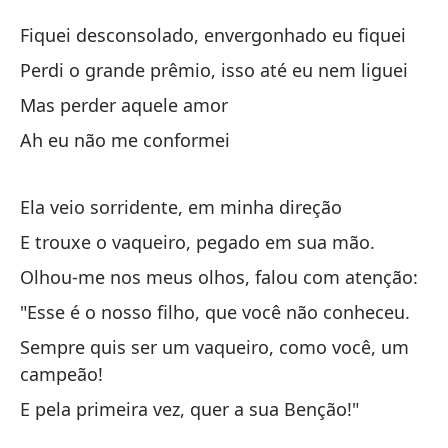
E 
Fiquei desconsolado, envergonhado eu fiquei
Só
Perdi o grande prêmio, isso até eu nem liguei
Mas perder aquele amor
Só
Ah eu não me conformei
Ha
al
Ela veio sorridente, em minha direção
Pa
E trouxe o vaqueiro, pegado em sua mão.
Olhou-me nos meus olhos, falou com atenção:
De
"Esse é o nosso filho, que você não conheceu.
De
Sempre quis ser um vaqueiro, como você, um
Er
campeão!
Er
E pela primeira vez, quer a sua Benção!"