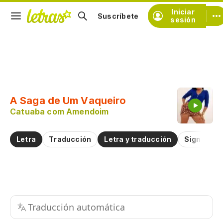
Iniciar
Suscríbete
sesión
Copiar fragmento
Copiar toda la letra
A Saga de Um Vaqueiro
Practicar la pronunciación de
Catuaba com Amendoim
Comentar sobre este fragmento
Letra
Traducción
Letra y traducción
Significad
Traducción automática