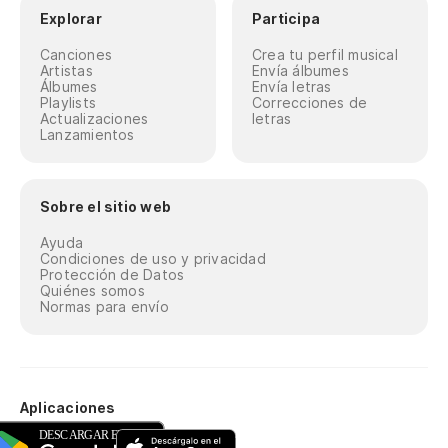
Explorar
Participa
La
Canciones
Crea tu perfil musical
Artistas
Envía álbumes
Álbumes
Envía letras
Me
Playlists
Correcciones de
Actualizaciones
letras
Lanzamientos
¡O
"A
Sobre el sitio web
Ayuda
Condiciones de uso y privacidad
El
Protección de Datos
Quiénes somos
O 
Normas para envío
El
go
Aplicaciones
El