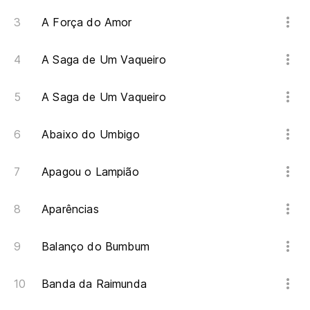
Me
A Força do Amor
Eu
A Saga de Um Vaqueiro
Ta
Tã
A Saga de Um Vaqueiro
De
Abaixo do Umbigo
Y 
Apagou o Lampião
E 
Aparências
El
Balanço do Bumbum
Ch
lu
Banda da Raimunda
Lo