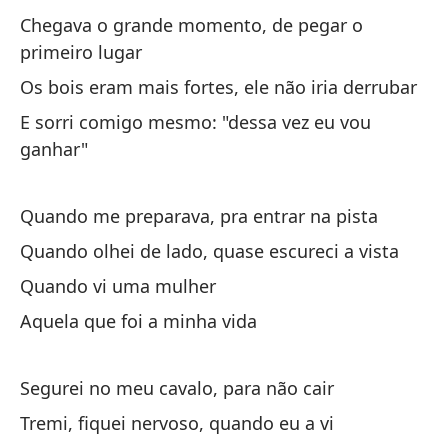
Es
Chegava o grande momento, de pegar o
primeiro lugar
Có
Os bois eram mais fortes, ele não iria derrubar
Co
E sorri comigo mesmo: "dessa vez eu vou
ganhar"
Y 
E 
Quando me preparava, pra entrar na pista
Y 
Quando olhei de lado, quase escureci a vista
Quando vi uma mulher
E 
Aquela que foi a minha vida
Ha
Segurei no meu cavalo, para não cair
Vi
Tremi, fiquei nervoso, quando eu a vi
Do