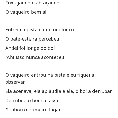
Enxugando e abraçando
s
O vaqueiro bem ali
On
de
Entrei na pista como um louco
Un
O bate-esteira percebeu
Andei foi longe do boi
El
"Ah! Isso nunca aconteceu!"
Es
O vaqueiro entrou na pista e eu fiquei a
Fi
observar
Pe
Ela acenava, ela aplaudia e ele, o boi a derrubar
Derrubou o boi na faixa
Pe
Ganhou o primeiro lugar
Y 