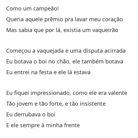
De
Como um campeão!
Íb
Queria aquele prêmio pra lavar meu coração
Mas sabia que por lá, existia um vaqueirão
Es
Ma
Começou a vaquejada e uma disputa acirrada
Eu botava o boi no chão, ele também botava
Pe
Eu entrei na festa e ele lá estava
Ma
Eu fiquei impressionado, como ele era valente
Tão jovem e tão forte, e tão insistente
Eu derrubava o boi
E ele sempre à minha frente
Vo