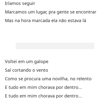
Iríamos seguir
Ap
Marcamos um lugar, pra gente se encontrar
Ca
Mas na hora marcada ela não estava lá
Ca
Y 
As
Voltei em um galope
En
Saí cortando o vento
Como se procura uma novilha, no relento
El
E tudo em mim chorava por dentro...
El
E tudo em mim chorava por dentro...
Mi
Me