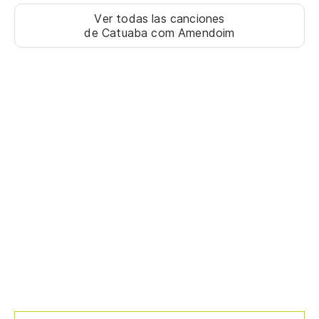
Ver todas las canciones
Os
de Catuaba com Amendoim
Y 
E 
Cu
pi
Qu
Cu
vi
Qu
Cu