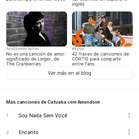
Qu
inglés
Pe
Ma
La
Analizando letras
#kpop
No es una canción de amor:
42 frases de canciones de
Co
significado de Linger, de
CORTIS para compartir
The Cranberries
entre fans
Ver más en el blog
Yo
po
Eu
Más canciones de Catuaba com Amendoim
En
Sou Nada Sem Você
Eu
Encanto