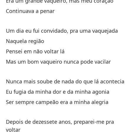
Era um grande vaqueiro, mas meu coração
Continuava a penar
No
A 
Um dia eu fui convidado, pra uma vaquejada
Naquela região
Y 
Pensei em não voltar lá
E 
Mas um bom vaqueiro nunca pode vacilar
Ca
Ca
Nunca mais soube de nada do que lá acontecia
Eu fugia da minha dor e da minha agonia
Pe
Ser sempre campeão era a minha alegria
Ma
Depois de dezessete anos, preparei-me pra
As
voltar