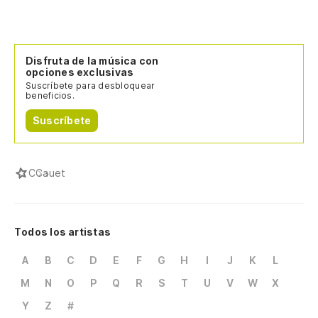
Disfruta de la música con
opciones exclusivas
Suscríbete para desbloquear
beneficios.
Suscríbete
C
Cauet
Todos los artistas
A
B
C
D
E
F
G
H
I
J
K
L
M
N
O
P
Q
R
S
T
U
V
W
X
Y
Z
#