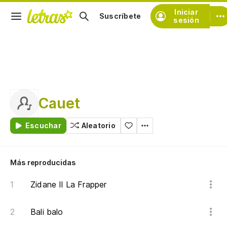
Iniciar
Suscríbete
sesión
Cauet
Escuchar
Aleatorio
Más reproducidas
Zidane Il La Frapper
Bali balo