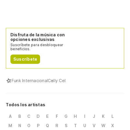
Disfruta de la música con
opciones exclusivas
Suscríbete para desbloquear
beneficios.
Suscríbete
Funk Internacional
Celly Cel
Todos los artistas
A
B
C
D
E
F
G
H
I
J
K
L
M
N
O
P
Q
R
S
T
U
V
W
X