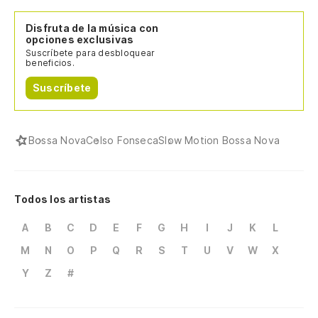
Disfruta de la música con
opciones exclusivas
Suscríbete para desbloquear
beneficios.
Suscríbete
Bossa Nova
Celso Fonseca
Slow Motion Bossa Nova
Todos los artistas
A
B
C
D
E
F
G
H
I
J
K
L
M
N
O
P
Q
R
S
T
U
V
W
X
Y
Z
#