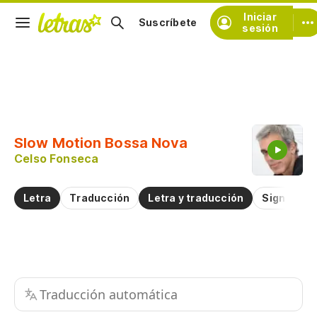
Iniciar
Suscríbete
sesión
Copiar fragmento
Copiar toda la letra
Slow Motion Bossa Nova
Practicar la pronunciación de
Celso Fonseca
Comentar sobre este fragmento
Letra
Traducción
Letra y traducción
Significad
Traducción automática