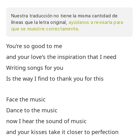
Nuestra traducción no tiene la misma cantidad de
líneas que la letra original,
ayúdanos a revisarla para
que se muestre correctamente.
You're so good to me
Er
in
and your love's the inspiration that I need
pa
Writing songs for you
gr
Is the way I find to thank you for this
mú
tu
Es
Face the music
eq
Dance to the music
ta
now I hear the sound of music
pa
Bo
and your kisses take it closer to perfection
er