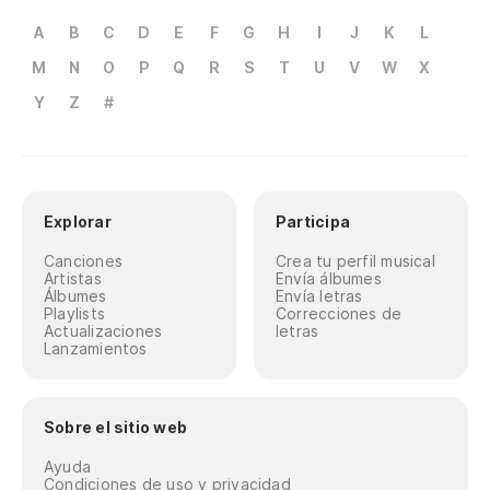
A
B
C
D
E
F
G
H
I
J
K
L
M
N
O
P
Q
R
S
T
U
V
W
X
Y
Z
#
Explorar
Participa
Canciones
Crea tu perfil musical
Artistas
Envía álbumes
Álbumes
Envía letras
Playlists
Correcciones de
Actualizaciones
letras
Lanzamientos
Sobre el sitio web
Ayuda
Condiciones de uso y privacidad