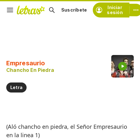
Iniciar
Suscríbete
sesión
Copiar fragmento
Copiar toda la letra
Empresaurio
Practicar la pronunciación de
Chancho En Piedra
Comentar sobre este fragmento
Letra
(Aló chancho en piedra, el Señor Empresaurio
en la linea 1)