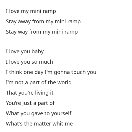
M
I love my mini ramp
M
Stay away from my mini ramp
Stay way from my mini ramp
Am
I love you baby
Ma
I love you so much
St
I think one day I'm gonna touch you
Ma
I'm not a part of the world
St
That you're living it
You're just a part of
Te
What you gave to yourself
What's the matter whit me
Te