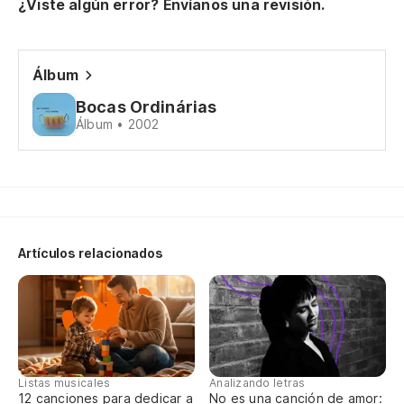
¿Viste algún error? Envíanos una revisión.
¿N
Álbum
Do
Bocas Ordinárias
¿N
Álbum • 2002
¿P
Wh
Ag
Artículos relacionados
Qu
Listas musicales
Analizando letras
12 canciones para dedicar a
No es una canción de amor: