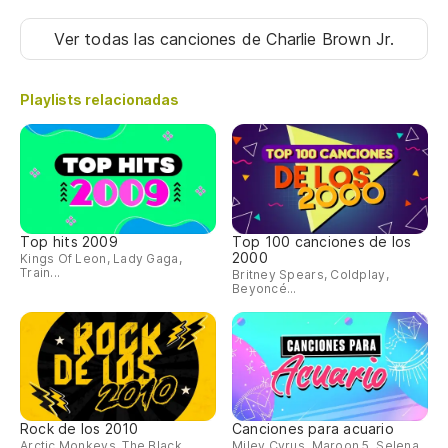
Ver todas las canciones
de Charlie Brown Jr.
Playlists relacionadas
Top hits 2009
Top 100 canciones de los
2000
Kings Of Leon, Lady Gaga,
Train...
Britney Spears, Coldplay,
Beyoncé...
Rock de los 2010
Canciones para acuario
Arctic Monkeys, The Black
Miley Cyrus, Maroon 5, Selena