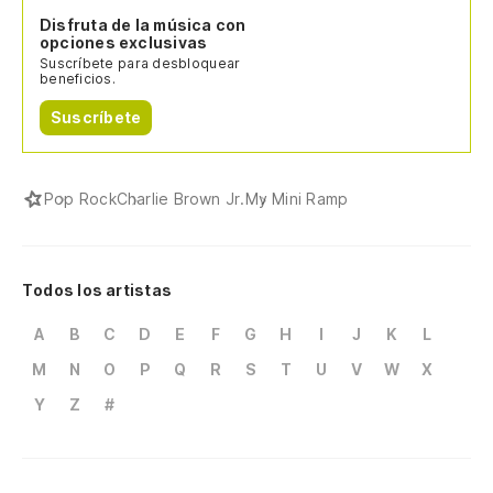
Disfruta de la música con
opciones exclusivas
Suscríbete para desbloquear
beneficios.
Suscríbete
Pop Rock
Charlie Brown Jr.
My Mini Ramp
Todos los artistas
A
B
C
D
E
F
G
H
I
J
K
L
M
N
O
P
Q
R
S
T
U
V
W
X
Y
Z
#