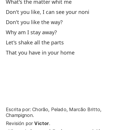
What's the matter whit me
Cr
Don't you like, I can see your noni
I 
Don't you like the way?
Why am I stay away?
No
Let's shake all the parts
En
That you have in your home
So
De
Wh
Escrita por: Chorão, Pelado, Marcão Britto,
¿Q
Champignon.
Revisión por
Victor
.
¿Q