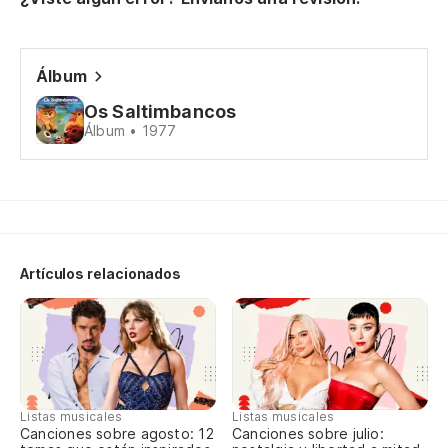
mi
Un
Álbum
Os Saltimbancos
d
Álbum • 1977
Artículos relacionados
Listas musicales
Listas musicales
Canciones sobre agosto: 12
Canciones sobre julio: