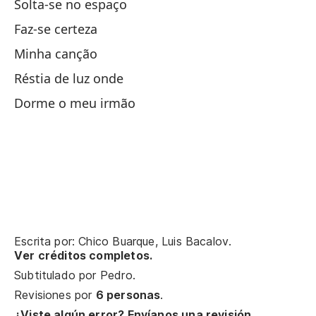
Solta-se no espaço
S
Faz-se certeza
Minha canção
P
Réstia de luz onde
Dorme o meu irmão
du
Si
su
Li
Escrita por: Chico Buarque, Luis Bacalov.
Ver créditos completos.
es
Subtitulado por
Pedro
.
Revisiones por
6 personas
.
¿Viste algún error? Envíanos una revisión.