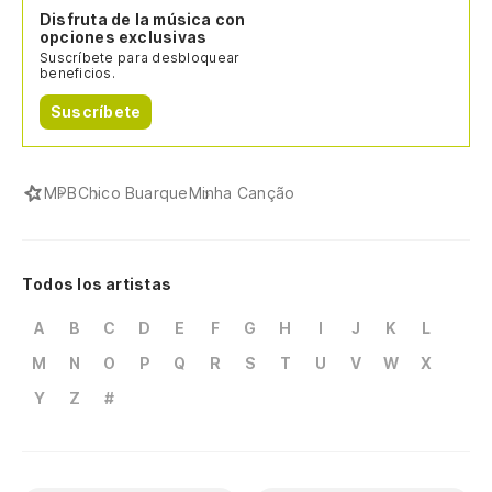
Disfruta de la música con
opciones exclusivas
Suscríbete para desbloquear
beneficios.
Suscríbete
MPB
Chico Buarque
Minha Canção
Todos los artistas
A
B
C
D
E
F
G
H
I
J
K
L
M
N
O
P
Q
R
S
T
U
V
W
X
Y
Z
#