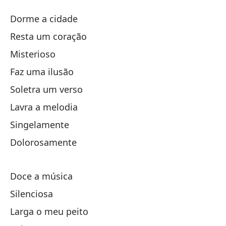
Mi
Dorme a cidade
M
Resta um coração
Misterioso
la
Faz uma ilusão
qu
Soletra um verso
Lavra a melodia
Mi
Singelamente
Dolorosamente
ha
Doce a música
De
Silenciosa
Ar
Larga o meu peito