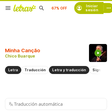
Suscríbete
Iniciar
sesión
Copiar fragmento
Copiar toda la letra
Minha Canção
Practicar la pronunciación de
Chico Buarque
Comentar sobre este fragmento
Letra
Traducción
Letra y traducción
Significad
Traducción automática