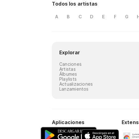
Todos los artistas
A
B
C
D
E
F
G
Explorar
Canciones
Artistas
Álbumes
Playlists
Actualizaciones
Lanzamientos
Aplicaciones
Extens