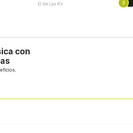
El de Las R's
sica con
vas
ficios.