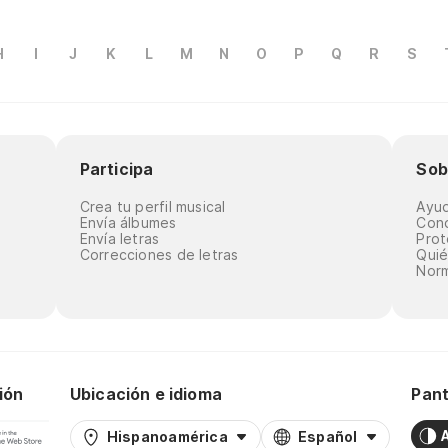
H
I
J
K
L
M
N
O
P
Q
R
S
Participa
Sob
Crea tu perfil musical
Ayu
Envía álbumes
Cond
Envía letras
Prot
Correcciones de letras
Qui
Norm
ión
Ubicación e idioma
Pant
Hispanoamérica
Español