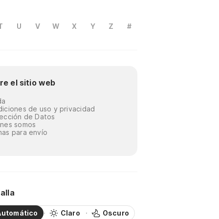
T
U
V
W
X
Y
Z
#
re el sitio web
da
iciones de uso y privacidad
ección de Datos
énes somos
as para envío
alla
Automático
Claro
Oscuro