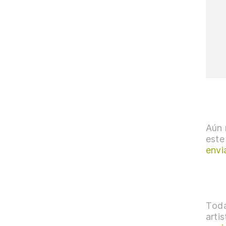
Aún 
este
envi
Toda
arti