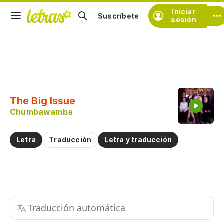
Iniciar
Suscríbete
sesión
Copiar fragmento
Copiar toda la letra
The Big Issue
Practicar la pronunciación de
Chumbawamba
Comentar sobre este fragmento
Letra
Traducción
Letra y traducción
Traducción automática