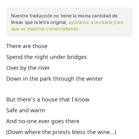
Nuestra traducción no tiene la misma cantidad de
líneas que la letra original,
ayúdanos a revisarla para
que se muestre correctamente.
There are those
Ha
Spend the night under bridges
Pa
Over by the river
Al
Down in the park through the winter
En
But there´s a house that I know
Pe
Safe and warm
Se
And no-one ever goes there
Y 
(Down where the priests bless the wine...)
(A