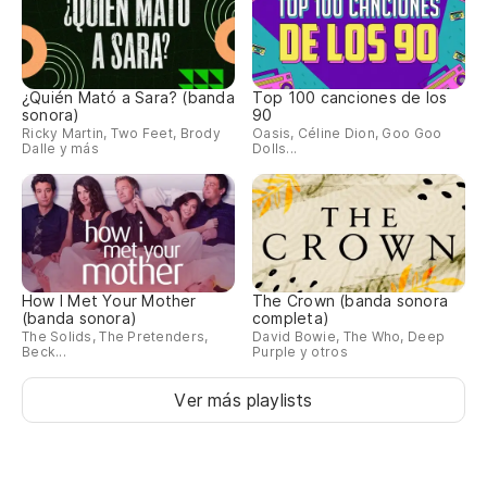
¿Quién Mató a Sara? (banda
Top 100 canciones de los
sonora)
90
Ricky Martin, Two Feet, Brody
Oasis, Céline Dion, Goo Goo
Dalle y más
Dolls...
How I Met Your Mother
The Crown (banda sonora
(banda sonora)
completa)
The Solids, The Pretenders,
David Bowie, The Who, Deep
Beck...
Purple y otros
Ver más playlists