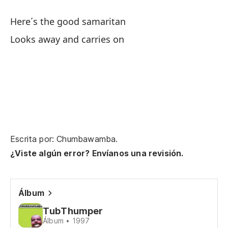
Here´s the good samaritan
Aq
Looks away and carries on
Mi
Escrita por: Chumbawamba.
¿Viste algún error? Envíanos una revisión.
Álbum
TubThumper
Álbum • 1997