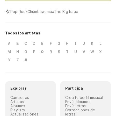
Pop Rock
Chumbawamba
The Big Issue
Todos los artistas
A
B
C
D
E
F
G
H
I
J
K
L
M
N
O
P
Q
R
S
T
U
V
W
X
Y
Z
#
Explorar
Participa
Canciones
Crea tu perfil musical
Artistas
Envía álbumes
Álbumes
Envía letras
Playlists
Correcciones de
Actualizaciones
letras