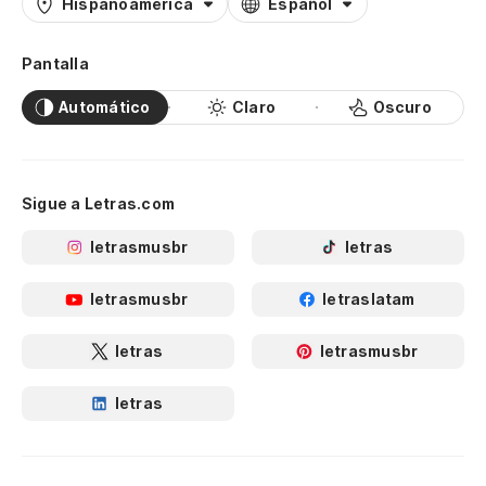
Hispanoamérica
Español
Pantalla
Automático
Claro
Oscuro
Sigue a Letras.com
letrasmusbr
letras
letrasmusbr
letraslatam
letras
letrasmusbr
letras