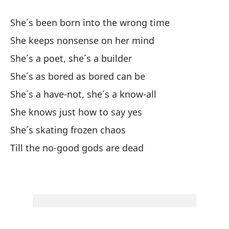
She´s been born into the wrong time
El
She keeps nonsense on her mind
Ti
She´s a poet, she´s a builder
Es
She´s as bored as bored can be
Es
She´s a have-not, she´s a know-all
Es
She knows just how to say yes
Sa
She´s skating frozen chaos
Es
Till the no-good gods are dead
Ha