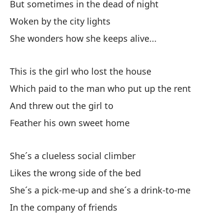
But sometimes in the dead of night
Pe
Woken by the city lights
De
She wonders how she keeps alive...
Se
This is the girl who lost the house
Es
Which paid to the man who put up the rent
Qu
And threw out the girl to
Y 
Feather his own sweet home
Ad
She´s a clueless social climber
El
Likes the wrong side of the bed
Le
She´s a pick-me-up and she´s a drink-to-me
Es
In the company of friends
En