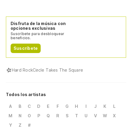
Disfruta de la música con
opciones exclusivas
Suscríbete para desbloquear
beneficios.
Suscríbete
Hard Rock
Circle Takes The Square
Todos los artistas
A
B
C
D
E
F
G
H
I
J
K
L
M
N
O
P
Q
R
S
T
U
V
W
X
Y
Z
#