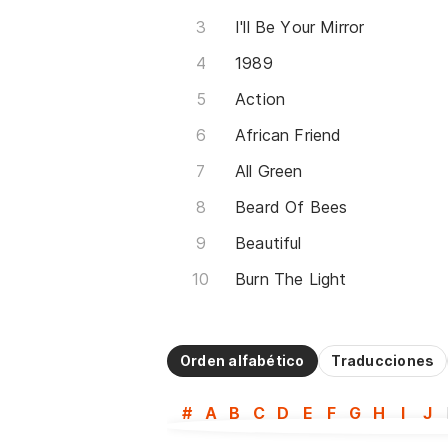
I'll Be Your Mirror
1989
Action
African Friend
All Green
Beard Of Bees
Beautiful
Burn The Light
Orden alfabético
Traducciones
#
A
B
C
D
E
F
G
H
I
J