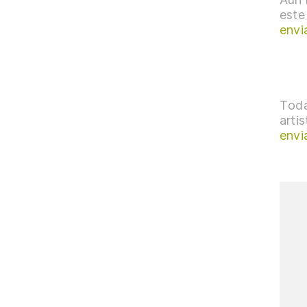
este
envi
Toda
arti
envi