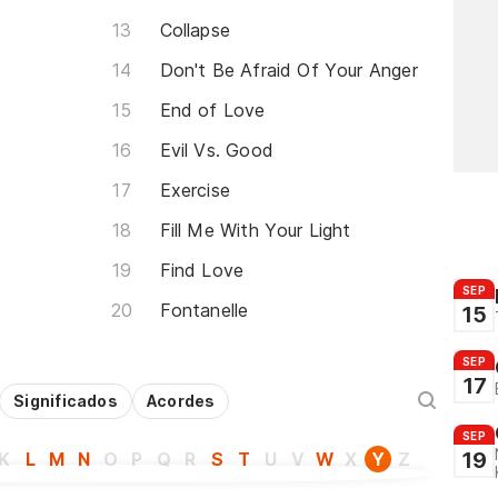
Collapse
Don't Be Afraid Of Your Anger
End of Love
Evil Vs. Good
Exercise
Fill Me With Your Light
Find Love
SEP
Fontanelle
15
SEP
17
Significados
Acordes
SEP
19
K
L
M
N
O
P
Q
R
S
T
U
V
W
X
Y
Z