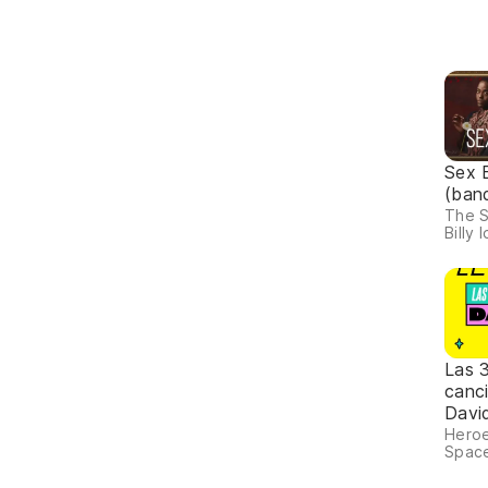
Sex 
(ban
The S
Billy I
Las 
canc
Davi
Heroe
Space