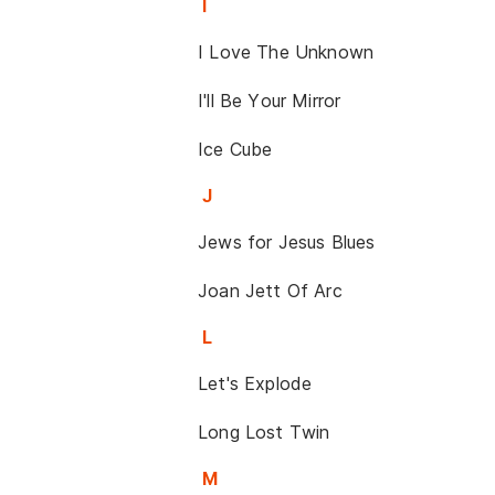
I
I Love The Unknown
I'll Be Your Mirror
Ice Cube
J
Jews for Jesus Blues
Joan Jett Of Arc
L
Let's Explode
Long Lost Twin
M