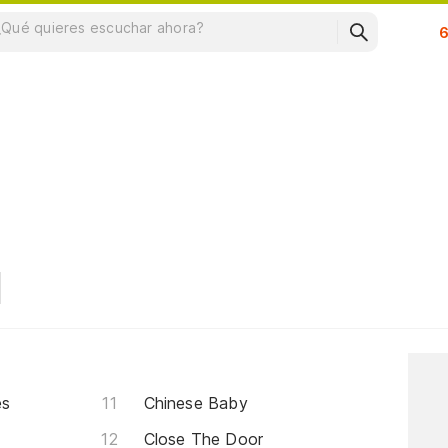
Su
es
Chinese Baby
Close The Door