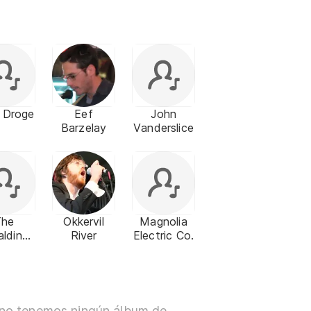
 Droge
Eef
John
Barzelay
Vanderslice
The
Okkervil
Magnolia
aldine
River
Electric Co.
bbers
no tenemos ningún álbum de