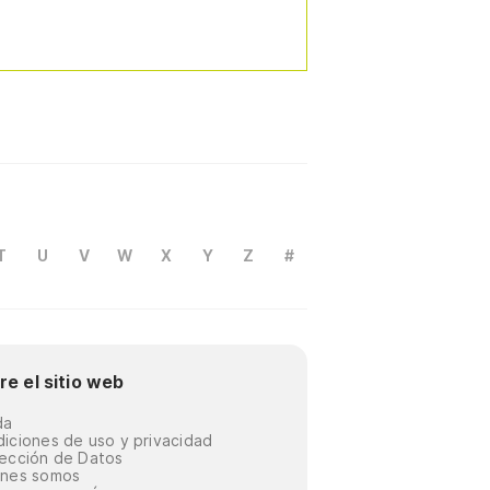
T
U
V
W
X
Y
Z
#
re el sitio web
da
iciones de uso y privacidad
ección de Datos
énes somos