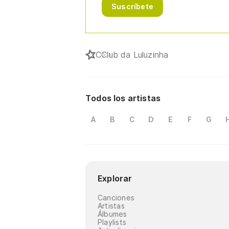
Suscríbete
C
Club da Luluzinha
Todos los artistas
A
B
C
D
E
F
G
Explorar
Canciones
Artistas
Álbumes
Playlists