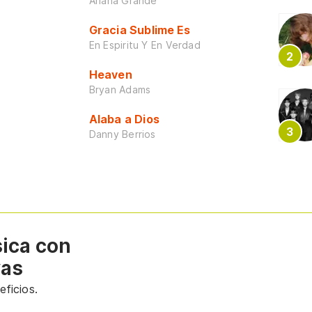
Ariana Grande
Gracia Sublime Es
En Espiritu Y En Verdad
Heaven
Bryan Adams
Alaba a Dios
Danny Berrios
sica con
vas
ficios.