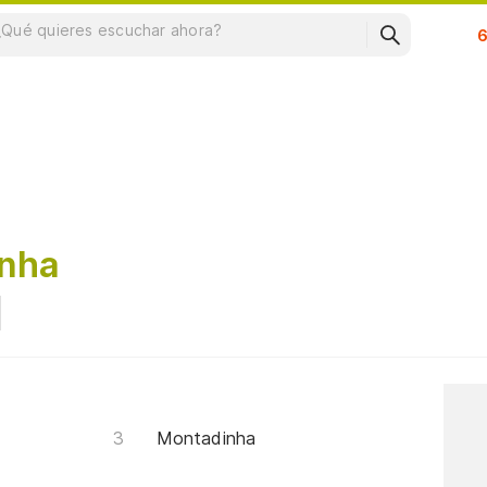
Su
inha
Montadinha