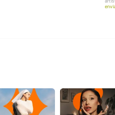
arti
envi