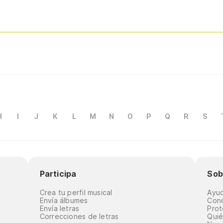
H
I
J
K
L
M
N
O
P
Q
R
S
Participa
Sob
Crea tu perfil musical
Ayu
Envía álbumes
Cond
Envía letras
Prot
Correcciones de letras
Qui