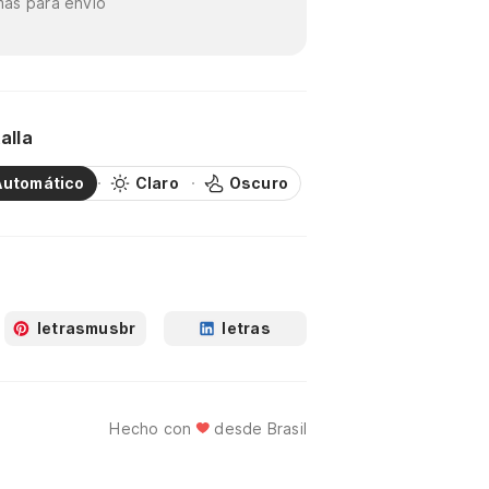
as para envío
alla
Automático
Claro
Oscuro
letrasmusbr
letras
Hecho con
desde Brasil