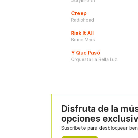
StayInFaith
Creep
Radiohead
Risk It All
Bruno Mars
Y Que Pasó
Orquesta La Bella Luz
Disfruta de la mú
opciones exclusi
Suscríbete para desbloquear bene