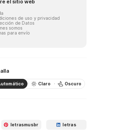
re el sitio web
da
iciones de uso y privacidad
ección de Datos
énes somos
as para envío
alla
Automático
Claro
Oscuro
letrasmusbr
letras