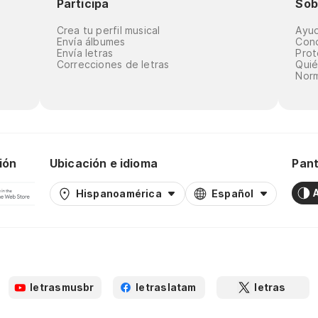
Participa
Sob
Crea tu perfil musical
Ayu
Envía álbumes
Cond
Envía letras
Prot
Correcciones de letras
Qui
Norm
ión
Ubicación e idioma
Pant
Hispanoamérica
Español
letrasmusbr
letraslatam
letras