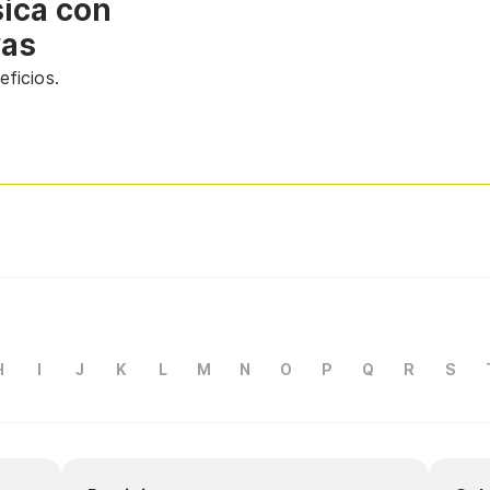
sica con
vas
ficios.
H
I
J
K
L
M
N
O
P
Q
R
S