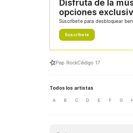
Disfruta de la mú
opciones exclusi
Suscríbete para desbloquear bene
Suscríbete
Pop Rock
Código 17
Todos los artistas
A
B
C
D
E
F
G